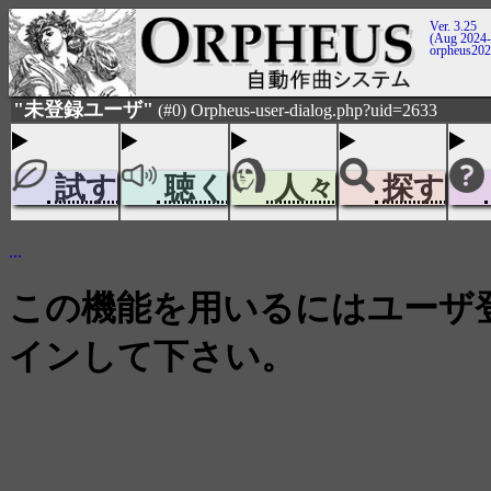
Ver. 3.25
(Aug 2024-
orpheus20
"未登録ユーザ"
(#0) Orpheus-user-dialog.php?uid=2633
試す
聴く
人々
探す
...
この機能を用いるにはユーザ登
インして下さい。