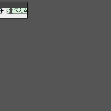
展
伝える