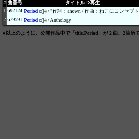
#
曲番号
タイトル⇒再生
1
692124
Period
/ "作詞：anown / 作曲：ねこにコンセプト
2
679591
Period
/ Anthology
●以上のように、公開作品中で「title,Period」が 2 曲、2