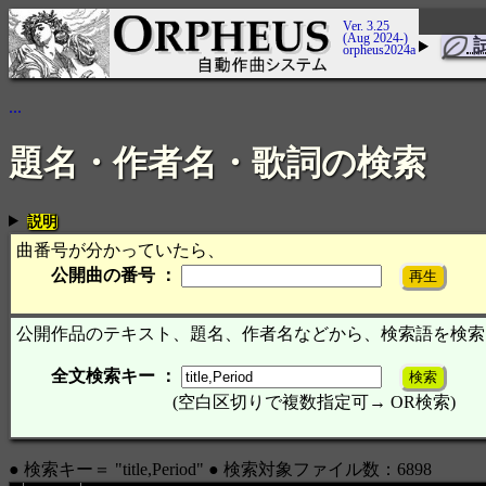
Ver. 3.25
(Aug 2024-)
orpheus2024a
...
題名・作者名・歌詞の検索
説明
曲番号が分かっていたら、
公開曲の番号 ：
公開作品のテキスト、題名、作者名などから、検索語を検索
全文検索キー ：
(空白区切りで複数指定可→ OR検索)
● 検索キー＝ "title,Period" ● 検索対象ファイル数：6898