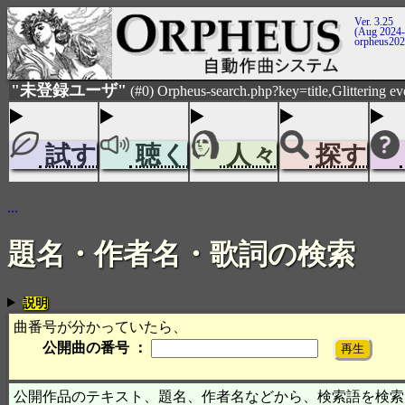
Ver. 3.25
(Aug 2024-
orpheus20
"未登録ユーザ"
(#0) Orpheus-search.php?key=title,Glittering e
試す
聴く
人々
探す
...
題名・作者名・歌詞の検索
説明
曲番号が分かっていたら、
公開曲の番号 ：
公開作品のテキスト、題名、作者名などから、検索語を検索