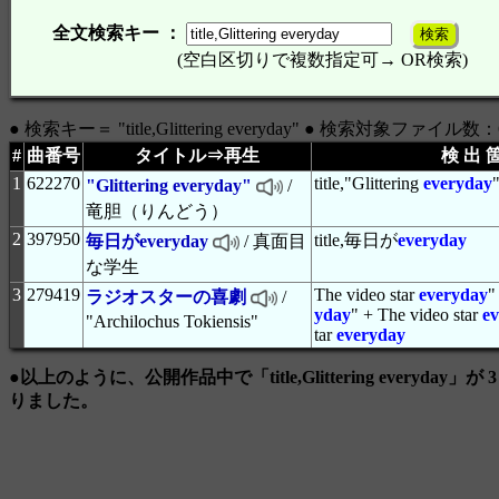
全文検索キー ：
(空白区切りで複数指定可→ OR検索)
● 検索キー＝ "title,Glittering everyday" ● 検索対象ファイル数：
#
曲番号
タイトル⇒再生
検 出 
1
622270
title,"Glittering
everyday
"Glittering everyday"
/
竜胆（りんどう）
2
397950
title,毎日が
everyday
毎日がeveryday
/ 真面目
な学生
3
279419
The video star
everyday
"
ラジオスターの喜劇
/
yday
" + The video star
e
"Archilochus Tokiensis"
tar
everyday
●以上のように、公開作品中で「title,Glittering everyday」
りました。