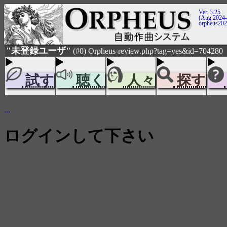
Ver. 3.25
(Aug 2024-
orpheus20
"未登録ユーザ"
(#0) Orpheus-review.php?tag=yes&id=704280
試す
聴く
人々
探す
...
ログインして下さい