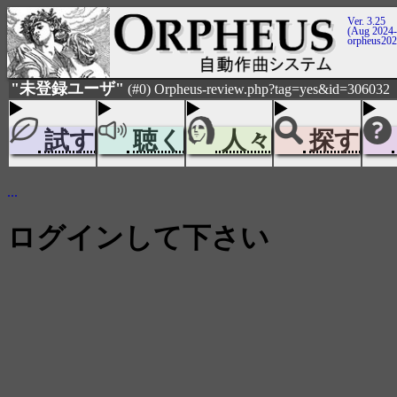
Ver. 3.25
(Aug 2024-
orpheus20
"未登録ユーザ"
(#0) Orpheus-review.php?tag=yes&id=306032
試す
聴く
人々
探す
...
ログインして下さい