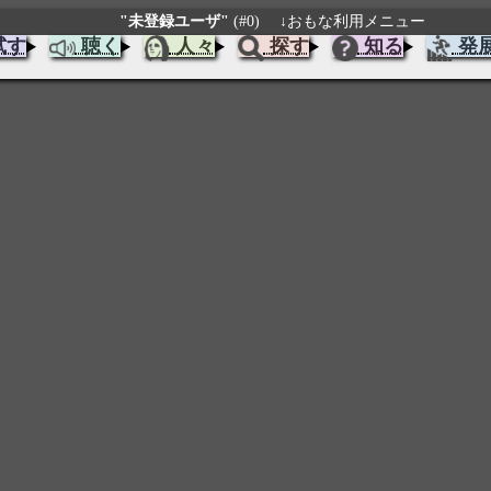
"未登録ユーザ"
(#0)
↓おもな利用メニュー
試す
聴く
人々
探す
知る
発