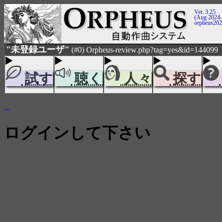
Ver. 3.25
(Aug 2024-
orpheus20
"未登録ユーザ"
(#0) Orpheus-review.php?tag=yes&id=144099
試す
聴く
人々
探す
...
ログインして下さい