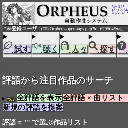
Ver. 3.25
(Aug 2024-
orpheus20
"未登録ユーザ"
(#0) Orpheus-open-tags.php?id=670504&tag
試す
聴く
人々
探す
...
評語から注目作品のサーチ
全評語を表示
全評語 × 曲リスト
説明
新規の評語を提案
評語＝"" で選ぶ作品リスト