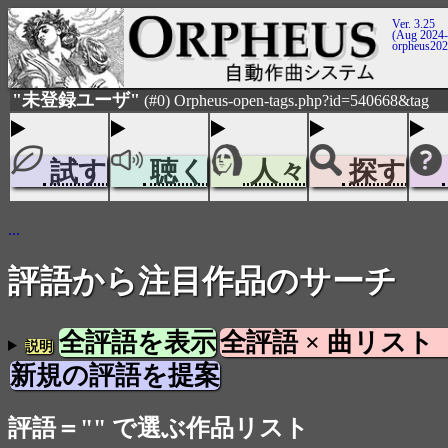
Ver. 3.25
(Aug 2024-
orpheus20
"未登録ユーザ"
(#0) Orpheus-open-tags.php?id=540668&tag
試す
聴く
人々
探す
...
評語から注目作品のサーチ
全評語を表示
全評語 × 曲リスト
説明
新規の評語を提案
評語＝"" で選ぶ作品リスト