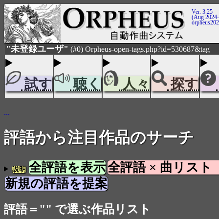
Ver. 3.25
(Aug 2024-
orpheus20
"未登録ユーザ"
(#0) Orpheus-open-tags.php?id=530687&tag
試す
聴く
人々
探す
...
評語から注目作品のサーチ
全評語を表示
全評語 × 曲リスト
説明
新規の評語を提案
評語＝"" で選ぶ作品リスト