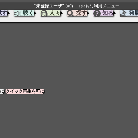
"未登録ユーザ"
(#0)
↓おもな利用メニュー
試す
聴く
人々
探す
知る
発
に
クイック再生を可に