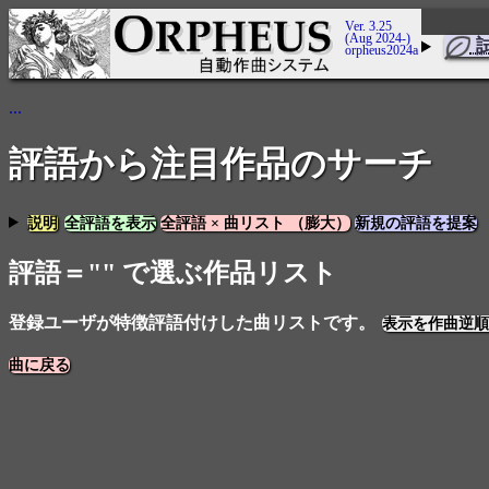
Ver. 3.25
(Aug 2024-)
orpheus2024a
...
評語から注目作品のサーチ
説明
全評語を表示
全評語 × 曲リスト （膨大）
新規の評語を提案
評語＝"" で選ぶ作品リスト
登録ユーザが特徴評語付けした曲リストです。
表示を作曲逆順
曲に戻る