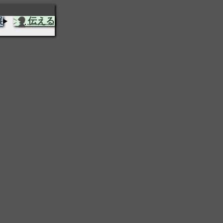
展
伝える