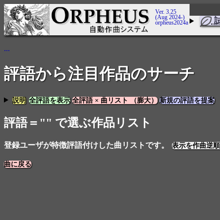
Ver. 3.25
(Aug 2024-)
orpheus2024a
...
評語から注目作品のサーチ
説明
全評語を表示
全評語 × 曲リスト （膨大）
新規の評語を提案
評語＝"" で選ぶ作品リスト
登録ユーザが特徴評語付けした曲リストです。
表示を作曲逆順
曲に戻る