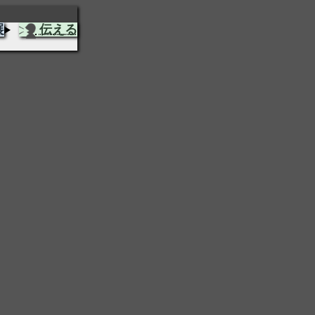
展
伝える