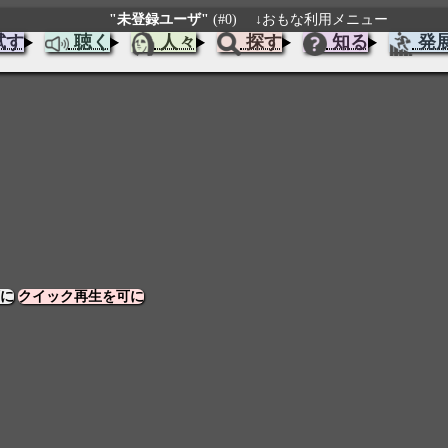
"未登録ユーザ"
(#0)
↓おもな利用メニュー
試す
聴く
人々
探す
知る
発
に
クイック再生を可に