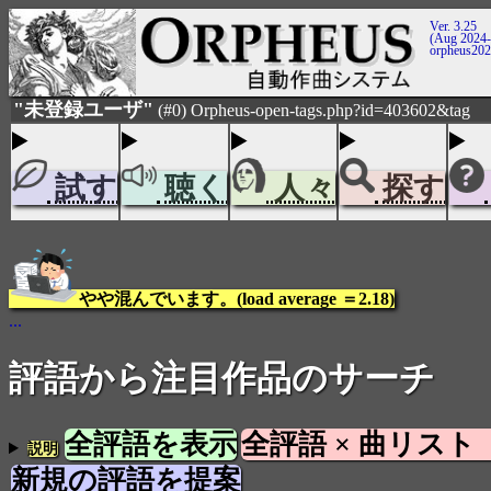
Ver. 3.25
(Aug 2024-
orpheus20
"未登録ユーザ"
(#0) Orpheus-open-tags.php?id=403602&tag
試す
聴く
人々
探す
やや混んでいます。(load average ＝2.18)
...
評語から注目作品のサーチ
全評語を表示
全評語 × 曲リスト
説明
新規の評語を提案