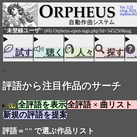
Ver. 3.25
(Aug 2024-
orpheus20
"未登録ユーザ"
(#0) Orpheus-open-tags.php?id=345250&tag
試す
聴く
人々
探す
...
評語から注目作品のサーチ
全評語を表示
全評語 × 曲リスト
説明
新規の評語を提案
評語＝"" で選ぶ作品リスト