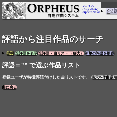
Ver. 3.25
(Aug 2024-)
orpheus2024a
...
評語から注目作品のサーチ
説明
全評語を表示
全評語 × 曲リスト （膨大）
新規の評語を提案
評語＝"" で選ぶ作品リスト
登録ユーザが特徴評語付けした曲リストです。
表示を作曲逆順
曲に戻る