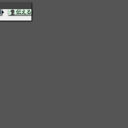
展
伝える