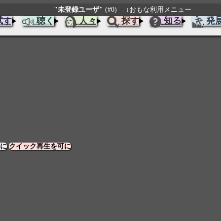
"未登録ユーザ"
(#0)
↓おもな利用メニュー
試す
聴く
人々
探す
知る
発
に
クイック再生を可に