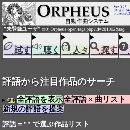
Ver. 3.25
(Aug 2024-
orpheus20
"未登録ユーザ"
(#0) Orpheus-open-tags.php?id=281002&tag
試す
聴く
人々
探す
...
評語から注目作品のサーチ
全評語を表示
全評語 × 曲リスト
説明
新規の評語を提案
評語＝"" で選ぶ作品リスト