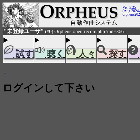
Ver. 3.25
(Aug 2024-
orpheus20
"未登録ユーザ"
(#0) Orpheus-open-recom.php?uid=3661
試す
聴く
人々
探す
...
ログインして下さい