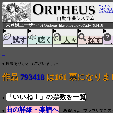
Ver. 3.25
(Aug 2024-
orpheus20
"未登録ユーザ"
(#0) Orpheus-like.php?uid=0&id=793418
試す
聴く
人々
探す
...
● 投票ありがとうございました。
作品
793418
は161 票になり
「いいね！」の票数を一覧
●
曲の詳細・楽譜へ
●
-- あるいは、ブラウザでこ