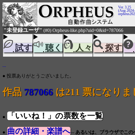
Ver. 3.25
(Aug 2024-
orpheus20
"未登録ユーザ"
(#0) Orpheus-like.php?uid=0&id=787066
試す
聴く
人々
探す
...
● 投票ありがとうございました。
作品
787066
は211 票になり
「いいね！」の票数を一覧
●
曲の詳細・楽譜へ
●
-- あるいは、ブラウザでこ