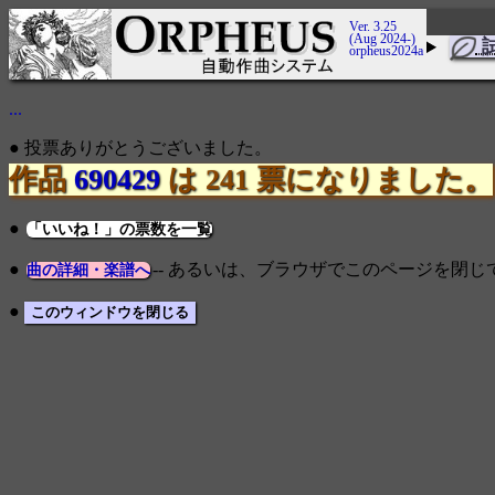
Ver. 3.25
(Aug 2024-)
orpheus2024a
...
● 投票ありがとうございました。
作品
690429
は 241 票になりました。
●
「いいね！」の票数を一覧
●
-- あるいは、ブラウザでこのページを閉
曲の詳細・楽譜へ
●