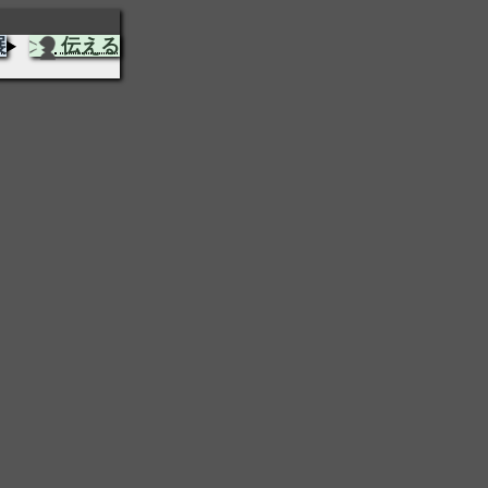
展
伝える