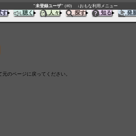
"未登録ユーザ"
(#0)
↓おもな利用メニュー
試す
聴く
人々
探す
知る
発
じて元のページに戻ってください。