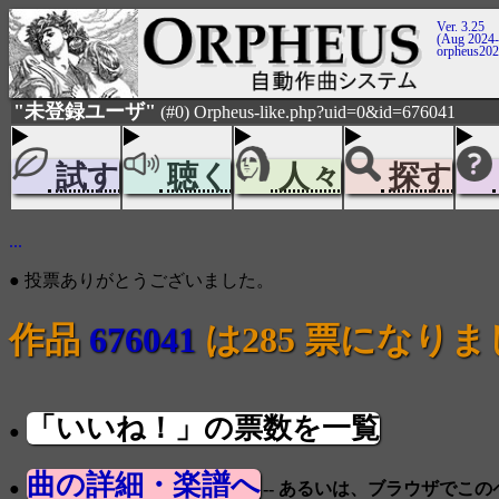
Ver. 3.25
(Aug 2024-
orpheus20
"未登録ユーザ"
(#0) Orpheus-like.php?uid=0&id=676041
試す
聴く
人々
探す
...
● 投票ありがとうございました。
作品
676041
は285 票になり
「いいね！」の票数を一覧
●
曲の詳細・楽譜へ
●
-- あるいは、ブラウザでこ