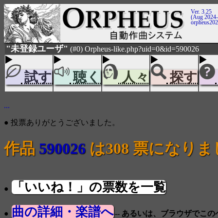
Ver. 3.25
(Aug 2024-
orpheus20
"未登録ユーザ"
(#0) Orpheus-like.php?uid=0&id=590026
試す
聴く
人々
探す
...
● 投票ありがとうございました。
作品
590026
は308 票になり
「いいね！」の票数を一覧
●
曲の詳細・楽譜へ
●
-- あるいは、ブラウザでこ