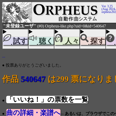
Ver. 3.25
(Aug 2024-
orpheus20
"未登録ユーザ"
(#0) Orpheus-like.php?uid=0&id=540647
試す
聴く
人々
探す
...
● 投票ありがとうございました。
作品
540647
は299 票になり
「いいね！」の票数を一覧
●
曲の詳細・楽譜へ
●
-- あるいは、ブラウザでこ