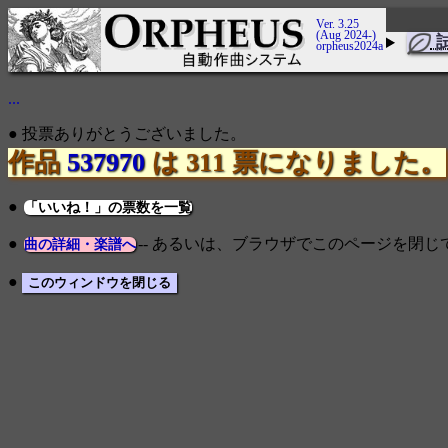
Ver. 3.25
(Aug 2024-)
orpheus2024a
...
● 投票ありがとうございました。
作品
537970
は 311 票になりました。
●
「いいね！」の票数を一覧
●
-- あるいは、ブラウザでこのページを閉
曲の詳細・楽譜へ
●