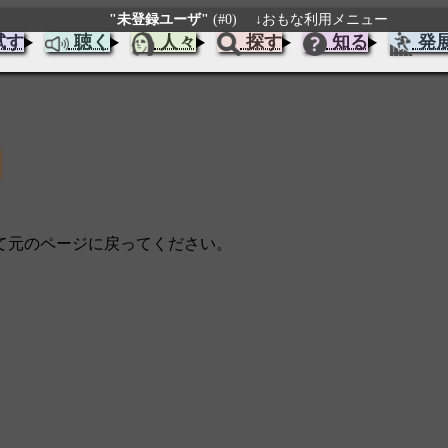
"未登録ユーザ"
(#0)
↓おもな利用メニュー
試す
聴く
人々
探す
知る
発
じて元のページに戻ってください。