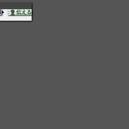
展
伝える