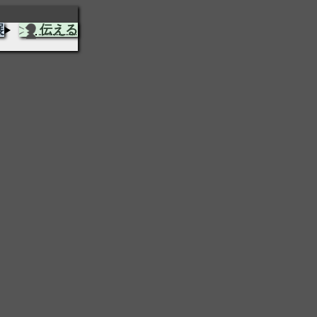
展
伝える