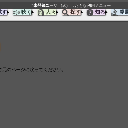
"未登録ユーザ"
(#0)
↓おもな利用メニュー
試す
聴く
人々
探す
知る
発
じて元のページに戻ってください。