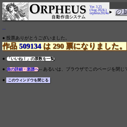
Ver. 3.25
(Aug 2024-)
orpheus2024a
...
● 投票ありがとうございました。
作品
509134
は 290 票になりました。
●
「いいね！」の票数を一覧
●
-- あるいは、ブラウザでこのページを閉
曲の詳細・楽譜へ
●