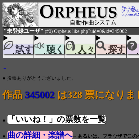
Ver. 3.25
(Aug 2024-
orpheus20
"未登録ユーザ"
(#0) Orpheus-like.php?uid=0&id=345002
試す
聴く
人々
探す
...
● 投票ありがとうございました。
作品
345002
は328 票になり
「いいね！」の票数を一覧
●
曲の詳細・楽譜へ
●
-- あるいは、ブラウザでこ