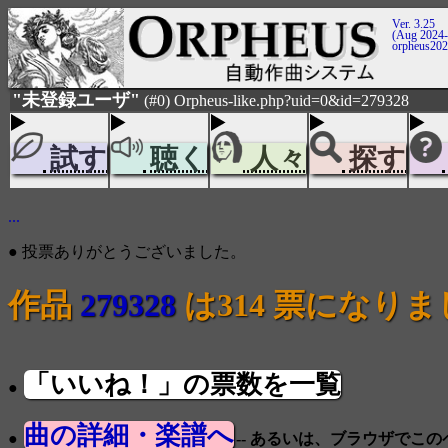
Ver. 3.25
(Aug 2024-
orpheus20
"未登録ユーザ"
(#0) Orpheus-like.php?uid=0&id=279328
試す
聴く
人々
探す
...
● 投票ありがとうございました。
作品
279328
は314 票になり
「いいね！」の票数を一覧
●
曲の詳細・楽譜へ
●
-- あるいは、ブラウザでこ