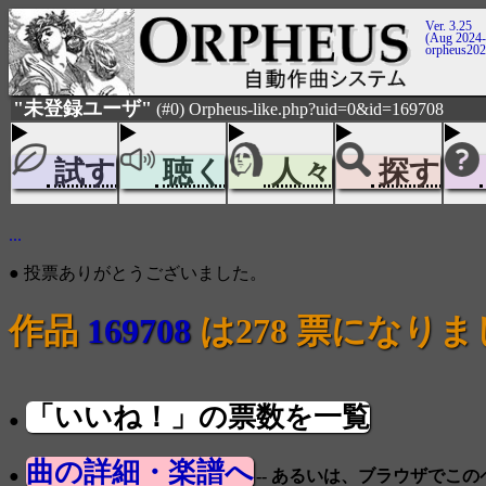
Ver. 3.25
(Aug 2024-
orpheus20
"未登録ユーザ"
(#0) Orpheus-like.php?uid=0&id=169708
試す
聴く
人々
探す
...
● 投票ありがとうございました。
作品
169708
は278 票になり
「いいね！」の票数を一覧
●
曲の詳細・楽譜へ
●
-- あるいは、ブラウザでこ