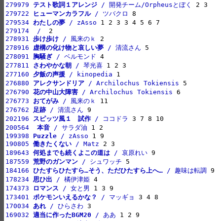
279979 
テスト歌詞１アレンジ
 / 開発チーム/Orpheusとぼく
279722 
ヒューマンカラフル
 / ツバクロ
279534 
わたしの夢
 / zAsso
279174 
 / 
278931 
歩け歩け
 / 風来のｋ
278916 
虚構の化け物と哀しい夢
 / 清流さん
278091 
胸騒ぎ
 / ベルモンド
277811 
さわやかな朝
 / 琴光喜
277160 
夕飯の声援
 / kinopedia
276880 
アレクサンドリア
 / Archilochus Tokiensis
276790 
花の中山大障害
 / Archilochus Tokiensis
276773 
おてがみ
 / 風来のｋ
276762 
足跡
 / 清流さん
202196 
スピッツ風１　試作
 / ココドラ
200564 
 本音
 / サラダ油
199398 
Puzzle
 / zAsso
190805 
働きたくない
 / Matz
189643 
何処までも続くよこの道は
 / 哀原れい
187559 
荒野のガンマン
 / シュワッチ
184166 
ひたすらひたすら…そう、ただひたすら上へ…
 / 趣味は転調
178234 
思ひ出
 / 橘伊津姫
174373 
ロマンス
 / 女と男
173401 
ポケモンいえるかな？
 / マッギョ
170034 
あれ
 / ひらさわ
169032 
適当に作ったBGM20
 / ああ