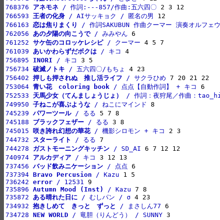
768376 
アネモネ
 / 作詞:---857/作曲:五六四〇
766593 
王者の化身
 / AIサッキョク / 匿名の男
766163 
恋は焦りまくり
 / 作詞SAKUBUN 作曲クーマー 演奏オルフ
762056 
あの夕陽の向こうで
 / みみやん
761252 
サケ缶のコロッケレシピ
 / クーマー
761039 
あいかわらずだボクは
 / キコ
756895 
INORI
 / キコ
756734 
破滅ノトキ
 / 五六四〇/もちょ
756402 
押しも押されぬ　推し活ライフ
 / サクラひめ
753064 
青い花　coloring book
 / 点点【自動作詞】 + キコ
752533 
天馬少女（てんましょうじょ）
 / 作詞：夜狩尾／作曲：tao_hi
749950 
子ねこが喜ぶような
 / ねこにマインド
745239 
パワーツール
 / るる
745188 
ブラックフェザー
 / るる
745015 
咲き誇れ幻想の華花
 / 機影シロモン + キコ
744732 
スターライト
 / るる
744278 
ガストモーニングキッチン
 / SD_AI
740974 
アルカディア
 / キコ
737456 
バッド飲みニケーション
 / 点点
737394 
Bravo Percusion
 / Kazu
736242 
error
 / 12531
735896 
Autumn Mood (Inst)
 / Kazu
735872 
ある晴れた日に
 / むしパン / σ
734932 
抱きしめて　きっと　ずっと
 / まさしん77
734728 
NEW WORLD
 / 竜胆（りんどう） / SUNNY