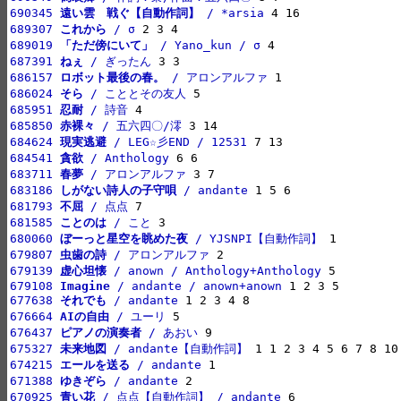
690345 
遠い雲　戦ぐ【自動作詞】
 / *arsia
689307 
これから
 / σ
689019 
「ただ傍にいて」
 / Yano_kun / σ
687391 
ねぇ
 / ぎったん
686157 
ロボット最後の春。
 / アロンアルファ
686024 
そら
 / こととその友人
685951 
忍耐
 / 詩音
685850 
赤裸々
 / 五六四〇/澪
684624 
現実逃避
 / LEG☆彡END / 12531
684541 
貪欲
 / Anthology
683711 
春夢
 / アロンアルファ
683186 
しがない詩人の子守唄
 / andante
681793 
不屈
 / 点点
681585 
ことのは
 / こと
680060 
ぼーっと星空を眺めた夜
 / YJSNPI【自動作詞】
679807 
虫歯の詩
 / アロンアルファ
679139 
虚心坦懐
 / anown / Anthology+Anthology
679108 
Imagine
 / andante / anown+anown
677638 
それでも
 / andante
676664 
AIの自由
 / ユーリ
676437 
ピアノの演奏者
 / あおい
675327 
未来地図
 / andante【自動作詞】
674215 
エールを送る
 / andante
671388 
ゆきぞら
 / andante
670925 
青い花
 / 点点【自動作詞】 / andante