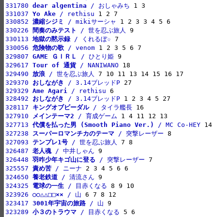
331780 
dear algentina
 / おしゃみち
331037 
Yo Ake
 / rethisu
330852 
濃縮シジミ
 / mikiサーシャ
330226 
間奏のみテスト
 / 世を忍ぶ旅人
330113 
地獄の黙示録
 / くれるぼ☆
330056 
危険物の歌
 / venom
329807 
GAME ＧＩＲＬ
 / ひとり姫
329617 
Tour of 通貨
 / NANIWANO
329490 
放浪
 / 世を忍ぶ旅人
329370 
おしながき
 / 3.14ブレッドP
329329 
Ame Agari
 / rethisu
328492 
おしながき
 / 3.14ブレッドP
328117 
キングオブビーダル
 / タイラ艦長
327910 
メインテーマ2
 / 育成ゲーム
327713 
代償を払った男 (Smooth Piano Ver.)
 / MC Co-HEY
327238 
スーパーロマンチカのテーマ
 / 突撃レーザー
327093 
テンプレ1号
 / 世を忍ぶ旅人
326487 
老人魂
 / 中井しゃん
326448 
羽咋少年キゴ山に登る
 / 突撃レーザー
325557 
責め苦
 / ニーナ
324650 
養老鉄道
 / 清流さん
324325 
電球の一生
 / 目赤くなる
323926 
○○△△□□××
 / 山
323417 
3001年宇宙の旅路
 / 山
323289 
小３のトラウマ
 / 目赤くなる