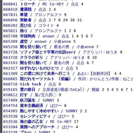
668841 
トローチ
 / MC Co-HEY / 点点
668410 
遭遇戦
 / 点点
667831 
希望
 / アロンアルファ
666856 
実験者
 / 点点
666202 
思ひ出
 / コライト
665821 
独り
 / アロンアルファ
665788 
羊頭狗肉
 / anown / 点点
665309 
虚空
 / anown / 小倉anne
665258 
闇を切り裂いて
 / 匿名の男 / 小倉anne
663728 
ソフィア姫と十字軍の伝説ver2
 / アグリッパ・ゆうき
663720 
クララの祈り
 / アグリッパ・ゆうき
663193 
闇を切り裂いて
 / 匿名の男 / 点点
662317 
ゆずれないものひとつ
 / 点点
661309 
この雲に向けて未来へ行こう
 / あおい【自動作詞】
660865 
雨だれモーツァルト　(前編)
 / 作詞：かりんとう/作曲：ねこ
660710 
tick tock
 / 点点
659165 
雲の祭日
 / 立原道造(構成:SoCal) / 螺旋
658612 
灯す
 / 梟/五六四〇
657409 
妖刀誕生
 / SUNNY
654754 
資本主義経済
 / ぱぴー
654305 
熱しやすく冷めやすい
 / SUNNY
653538 
セレンディピティ
 / ぱぴー
653536 
海の森の乙女
 / MC Co-HEY
653394 
展開へのアプローチ
 / ぱぴー
653238 
ブルー
 / SUNNY