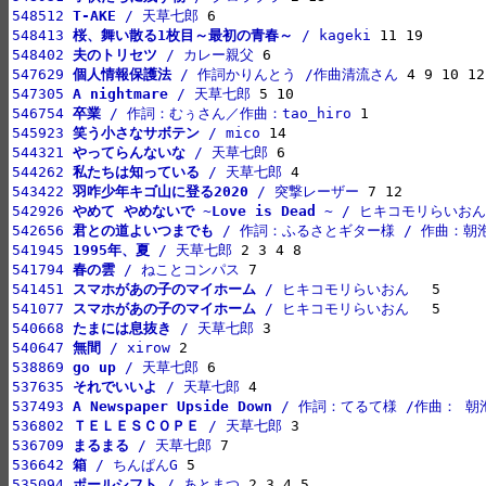
548512 
T-AKE
 / 天草七郎
548413 
桜、舞い散る1枚目～最初の青春～
 / kageki
548402 
夫のトリセツ
 / カレー親父
547629 
個人情報保護法
 / 作詞かりんとう /作曲清流さん
547305 
A nightmare
 / 天草七郎
546754 
卒業
 / 作詞：むぅさん／作曲：tao_hiro
545923 
笑う小さなサボテン
 / mico
544321 
やってらんないな
 / 天草七郎
544262 
私たちは知っている
 / 天草七郎
543422 
羽咋少年キゴ山に登る2020
 / 突撃レーザー
542926 
やめて やめないで ~Love is Dead ~
 / ヒキコモリらいお
542656 
君との道よいつまでも
 / 作詞：ふるさとギター様 / 作曲：朝
541945 
1995年、夏
 / 天草七郎
541794 
春の雲
 / ねことコンパス
541451 
スマホがあの子のマイホーム
 / ヒキコモリらいおん　
541077 
スマホがあの子のマイホーム
 / ヒキコモリらいおん　
540668 
たまには息抜き
 / 天草七郎
540647 
無間
 / xirow
538869 
go up
 / 天草七郎
537635 
それでいいよ
 / 天草七郎
537493 
A Newspaper Upside Down
 / 作詞：てるて様 /作曲： 朝
536802 
ＴＥＬＥＳＣＯＰＥ
 / 天草七郎
536709 
まるまる
 / 天草七郎
536642 
箱
 / ちんぱんG
535094 
ポールシフト
 / あとまつ