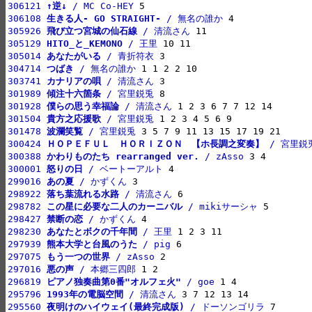
306121 
↑逆↓
 / MC Co-HEY
306108 
生きる人- GO STRAIGHT-
 / 無名の誰か
305926 
飛び立つ宮城の仙石線
 / 清流さん
305129 
HITO_と_KEMONO
 / 王里
305014 
あなたがいる
 / 青折符衣
304714 
つばき
 / 無名の誰か
303741 
カナリアの唄
 / 清流さん
301989 
傾注十六箇条
 / 宮里鋭兎
301928 
僕らの思う幸福論
 / 清流さん
301504 
貴方之応援歌
 / 宮里鋭兎
301478 
波瀾笑覧
 / 宮里鋭兎
300424 
ＨＯＰＥＦＵＬ　ＨＯＲＩＺＯＮ　【ホ長調之変奏】
 / 宮里鋭
300388 
かわりものたち rearranged ver.
 / zAsso
300001 
怒りの日
 / ベートーアルト
299016 
あの夏
 / かずくん
298922 
落ち葉流れる水路
 / 清流さん
298782 
この星に必要な二人のカーニバル
 / mikiサーシャ
298427 
禁断の恋
 / かずくん
298230 
あなたとボクの千年間
 / 王里
297939 
熊本大学と台風のうた
 / pig
297075 
もう一つの世界
 / zAsso
297016 
悪の声
 / 本郷三四郎
296819 
ピアノ独奏曲第0番"オルフェ火"
 / goe
295796 
1993年の電脳空間
 / 清流さん
295560 
夜明けのハイウェイ(最終完成版)
 / ドーソンゴリラ