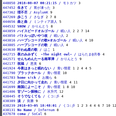
448050 
2018-08-07 00:21:15
 / モトカツ
447452 
生きて
 / 胃が凍った
447362 
理不尽
 / AsylumK
447269 
歩こう
 / さなぎ
444656 
曲と曲
 / ミンティア原人
444532 
SNOW
 / かりんとう
443859 
ハイスピードオルゴール
 / 眠い人
443850 
バトルっぽいやつ改
 / 眠い人
443816 
ハープシコードの歌+オルゴール
 / 眠い人
443805 
ハープシコードの歌
 / 眠い人
443630 
叶わぬ星の歌
 / はこ
442715 
夜のみみずく　-The night owl-
 / はらたま@月巻
442571 
せんちめんたーる南草津
 / かりんとう
442177 
祝福
 / 恵美
441924 
今夜はきっと眠れない
 / 青い彗星
441790 
ブラックホール
 / 青い彗星
441783 
home s!ck
 / お幾ら
441752 
夕日に向かって走れ
 / 青い彗星
441699 
南国によーこそ
 / 青い彗星
441406 
甘ゾーン探検に
 / 水升弐
438445 
そうでなくても
 / くコ:彡
438389 
涙
 / 良勝
438239 
2018-03-05 18:48:01
 / くコ:彡
438131 
No Name
 / Infernum
437678 
coma
 / SoCal