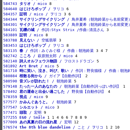
584743 
タリオ
 / mico
584640 
はじけろポップ
 / ヲリコ
584357 
証明
 / mico / ヲリコ
584344 
サイクリングサイクリング
 / 鳥井夏希（朝泡鈴菜から名前変更
584301 
サイクリングサイクリング
 / 鳥井夏希（朝泡鈴菜から名前変更
584101 
瓦礫の城
 / 作詞:Styx Strix /作曲:清流さん
583889 
証明
 / mico
583788 
見えない
 / 空狐翡翠
583453 
はじけろポップ
 / ヲリコ
583135 
春
 / 作詞：みぐみぐ様 / 作曲：朝泡鈴菜
582742 
こころ
 / 萩原朔太郎 / mico
582140 
詩人オルフェウス物語
 / フロストドラゴン
581892 
Art Brut
 / mico
581710 
時に笑い、泣き、叫び、歌い
 / 作詞：野良猫様 / 作曲：朝泡
580884 
桜散る街から
 / ガイア【自動作詞】
580590 
音ズレが訪れた！
 / 朝泡鈴菜
579148 
たった一人のあなたの
 / 朝泡鈴菜【自動作詞っぽい作詞】
578492 
君の運命と出会い過ごした
 / 野良猫【自動作詞】
578359 
視点
 / mico
577577 
かみんぐあうと。
 / 朝泡鈴菜
577547 
シルエット
 / mico
577471 
頭取
 / 宏明
577255 
EGO
 / Småle
577009 
あの真夏の日の流れ星
 / 宏明
576574 
the 8th blue dandelion
 / こと / ヲリコ