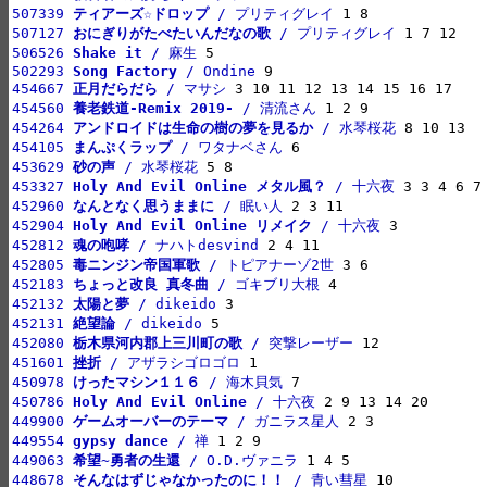
507339 
ティアーズ☆ドロップ
 / プリティグレイ
507127 
おにぎりがたべたいんだなの歌
 / プリティグレイ
506526 
Shake it
 / 麻生
502293 
Song Factory
 / Ondine
454667 
正月だらだら
 / マサシ
454560 
養老鉄道-Remix 2019-
 / 清流さん
454264 
アンドロイドは生命の樹の夢を見るか
 / 水琴桜花
454105 
まんぷくラップ
 / ワタナベさん
453629 
砂の声
 / 水琴桜花
453327 
Holy And Evil Online メタル風？
 / 十六夜
452960 
なんとなく思うままに
 / 眠い人
452904 
Holy And Evil Online リメイク
 / 十六夜
452812 
魂の咆哮
 / ナハトdesvind
452805 
毒ニンジン帝国軍歌
 / トピアナーゾ2世
452183 
ちょっと改良 真冬曲
 / ゴキブリ大根
452132 
太陽と夢
 / dikeido
452131 
絶望論
 / dikeido
452080 
栃木県河内郡上三川町の歌
 / 突撃レーザー
451601 
挫折
 / アザラシゴロゴロ
450978 
けったマシン１１６
 / 海木貝気
450786 
Holy And Evil Online
 / 十六夜
449900 
ゲームオーバーのテーマ
 / ガニラス星人
449554 
gypsy dance
 / 禅
449063 
希望~勇者の生還
 / O.D.ヴァニラ
448678 
そんなはずじゃなかったのに！！
 / 青い彗星