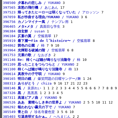
398500 
夕暮れの悲しみ
 / YUKANO
397565 
哀愁の飛行機
 / あじあん
397523 
帰ってきたヒーローは弱くなっていた
 / アロッソン
397059 
私が作曲する理由/YUKANO
 / YUKANO
396756 
カノンマイナー風
 / テンプレ用
396465 
メタ×メタ
 / 真面目な学生
396384 
信玄餅
 / susan
396184 
仄蒼の翼
 / 空狐翡翠
395919 
最下層〜Fin de l’histoire〜
 / 空狐翡翠
394862 
茜色の公園
 / 柿
393964 
光輝彩る破滅の階
 / 空狐翡翠
391753 
元素の歌
 / なおざき
391146 
Re: 柿くへば鐘が鳴りなり法隆寺
 / 柿
391109 
思ったことをつらつらと
 / YUKANO
391100 
柿くへば鐘が鳴りなり法隆寺
 / 柿
390614 
真夜中の子守唄
 / YUKANO
390165 
明日の鏡
 / 爆笑問題の日曜サンデー/舞
388313 
ありがとう
 / chiza
388146 
風
 / 哀原れい
387326 
黒
 / 黒黒黒
387311 
高速ピアノ曲
 / YUKANO
386526 
ああ　素晴らしき本の世界よ
 / YUKANO
386292 
報われない曇天の下で
 / YUKANO
385549 
青と白
 / 珍名寺慶色堂
385403 
引退表明するかぁ…
 / へちまじん