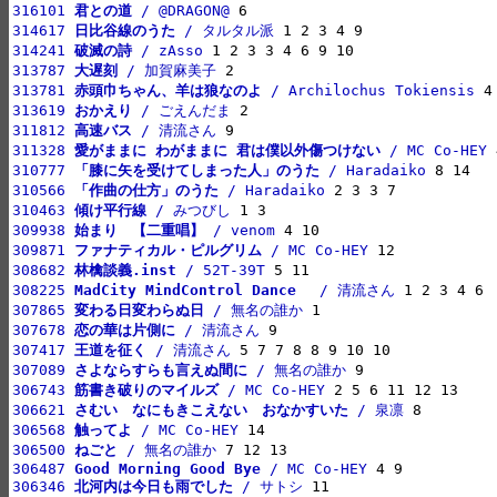
316101 
君との道
 / @DRAGON@
314617 
日比谷線のうた
 / タルタル派
314241 
破滅の詩
 / zAsso
313787 
大遅刻
 / 加賀麻美子
313781 
赤頭巾ちゃん、羊は狼なのよ
 / Archilochus Tokiensis
313619 
おかえり
 / ごえんだま
311812 
高速バス
 / 清流さん
311328 
愛がままに わがままに 君は僕以外傷つけない
 / MC Co-HEY
310777 
「膝に矢を受けてしまった人」のうた
 / Haradaiko
310566 
「作曲の仕方」のうた
 / Haradaiko
310463 
傾け平行線
 / みつびし
309938 
始まり　【二重唱】
 / venom
309871 
ファナティカル・ピルグリム
 / MC Co-HEY
308682 
林檎談義.inst
 / 52T-39T
308225 
MadCity MindControl Dance　
 / 清流さん
307865 
変わる日変わらぬ日
 / 無名の誰か
307678 
恋の華は片側に
 / 清流さん
307417 
王道を征く
 / 清流さん
307089 
さよならすらも言えぬ間に
 / 無名の誰か
306743 
筋書き破りのマイルズ
 / MC Co-HEY
306621 
さむい　なにもきこえない　おなかすいた
 / 泉凛
306568 
触ってよ
 / MC Co-HEY
306500 
ねごと
 / 無名の誰か
306487 
Good Morning Good Bye
 / MC Co-HEY
306346 
北河内は今日も雨でした
 / サトシ