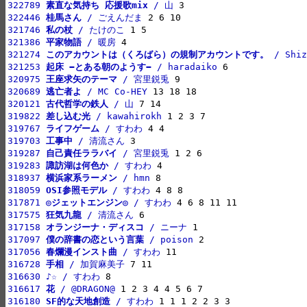
322789 
素直な気持ち 応援歌mix
 / 山
322446 
桂馬さん
 / ごえんだま
321746 
私の杖
 / たけのこ
321386 
平家物語
 / 暖房
321274 
このアカウントは（くろばら）の規制アカウントです。
 / Shiz
321253 
起床 −とある朝のようす−
 / haradaiko
320975 
王座求矢のテーマ
 / 宮里鋭兎
320689 
逃亡者よ
 / MC Co-HEY
320121 
古代哲学の鉄人
 / 山
319822 
差し込む光
 / kawahirokh
319767 
ライフゲーム
 / すわわ
319703 
工事中
 / 清流さん
319287 
自己責任ララバイ
 / 宮里鋭兎
319283 
諏訪湖は何色か
 / すわわ
318937 
横浜家系ラーメン
 / hmn
318059 
OSI参照モデル
 / すわわ
317871 
◎ジェットエンジン◎
 / すわわ
317575 
狂気九龍
 / 清流さん
317158 
オランジーナ・ディスコ
 / ニーナ
317097 
僕の辞書の恋という言葉
 / poison
317056 
春爛漫インスト曲
 / すわわ
316728 
手相
 / 加賀麻美子
316630 
♪☆
 / すわわ
316617 
花
 / @DRAGON@
316180 
SF的な天地創造
 / すわわ