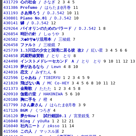
431729 
心の社会
 / さなぎ
431386 
Profumo
 / はらたま@月巻
431193 
さあ帰ろう
 / D.J.542
430801 
Piano No.01
 / D.J.542
430141 
罅
 / D.J.542
429264 
バイオリンのためのバラード
 / D.J.542
426854 
時計の針
 / しゅうや
426582 
ス●Dサ●リ活用本
 / 三稜鏡
426458 
ファルト
 / 三稜鏡
425739 
1.3川辺の少女と国境に居る彼 改2
 / 紅い星
424658 
武蔵野線賛歌
 / とり　とり
424498 
インストメドレーセカンド　A
 / とり　とり
424139 
夢があるなら
 / Lewn
424016 
恋文
 / みずたん
422596 
じゃあね
 / TIBIRYU
421828 
飛ばない鳥
 / MC Co-HEY
421373 
金剛歌
 / たたた
420910 
伽藍の堂
 / HAKONIWA
420180 
胸に手を
 / 橙
417799 
Jさん豪さん
 / はらたま@月巻
417126 
BGM
 / くつろぎ
416120 
夢かNow！　試行錯誤0.1
 / 宮里鋭兎
416048 
Ring
 / yUuRa
416040 
社内ニート
 / zAsso
415566 
この人
 / マッスル派