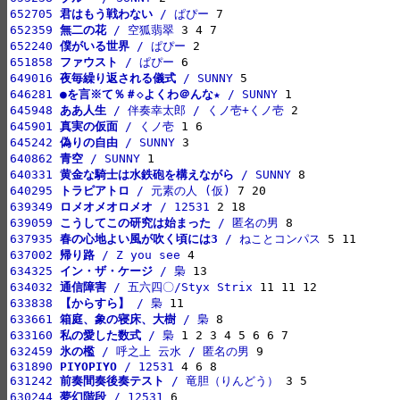
652705 
君はもう戦わない
 / ぱぴー
652359 
無二の花
 / 空狐翡翠
652240 
僕がいる世界
 / ぱぴー
651858 
ファウスト
 / ぱぴー
649016 
夜毎繰り返される儀式
 / SUNNY
646281 
●を言※て％＃◇よくわ＠んな★
 / SUNNY
645948 
ああ人生
 / 伴奏幸太郎 / くノ壱+くノ壱
645901 
真実の仮面
 / くノ壱
645242 
偽りの自由
 / SUNNY
640862 
青空
 / SUNNY
640331 
黄金な騎士は水鉄砲を構えながら
 / SUNNY
640295 
トラピアトロ
 / 元素の人 (仮)
639349 
ロメオメオロメオ
 / 12531
639059 
こうしてこの研究は始まった
 / 匿名の男
637935 
春の心地よい風が吹く頃には3
 / ねことコンパス
637002 
帰り路
 / Z you see
634325 
イン・ザ・ケージ
 / 梟
634032 
通信障害
 / 五六四〇/Styx Strix
633838 
【からすら】
 / 梟
633661 
箱庭、象の寝床、大樹
 / 梟
633160 
私の愛した数式
 / 梟
632459 
氷の檻
 / 呼之上 云水 / 匿名の男
631890 
PIYOPIYO
 / 12531
631242 
前奏間奏後奏テスト
 / 竜胆（りんどう）
630244 
夢幻階段
 / 12531