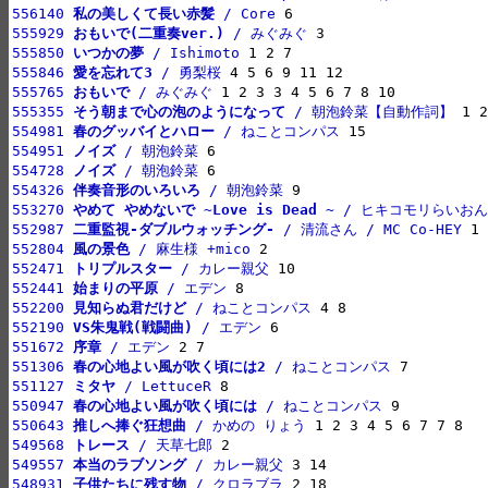
556140 
私の美しくて長い赤髪
 / Core
555929 
おもいで(二重奏ver.)
 / みぐみぐ
555850 
いつかの夢
 / Ishimoto
555846 
愛を忘れて3
 / 勇梨桜
555765 
おもいで
 / みぐみぐ
555355 
そう朝まで心の泡のようになって
 / 朝泡鈴菜【自動作詞】
554981 
春のグッバイとハロー
 / ねことコンパス
554951 
ノイズ
 / 朝泡鈴菜
554728 
ノイズ
 / 朝泡鈴菜
554326 
伴奏音形のいろいろ
 / 朝泡鈴菜
553270 
やめて やめないで ~Love is Dead ~
 / ヒキコモリらいお
552987 
二重監視-ダブルウォッチング-
 / 清流さん / MC Co-HEY
552804 
風の景色
 / 麻生様 +mico
552471 
トリプルスター
 / カレー親父
552441 
始まりの平原
 / エデン
552200 
見知らぬ君だけど
 / ねことコンパス
552190 
VS朱鬼戦(戦闘曲)
 / エデン
551672 
序章
 / エデン
551306 
春の心地よい風が吹く頃には2
 / ねことコンパス
551127 
ミタヤ
 / LettuceR
550947 
春の心地よい風が吹く頃には
 / ねことコンパス
550643 
推しへ捧ぐ狂想曲
 / かめの りょう
549568 
トレース
 / 天草七郎
549557 
本当のラブソング
 / カレー親父
548931 
子供たちに残す物
 / クロラブラ