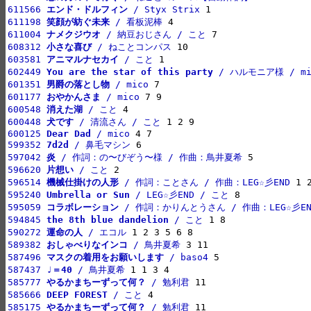
611566 
エンド・ドルフィン
 / Styx Strix
611198 
笑顔が紡ぐ未来
 / 看板泥棒
611004 
ナメクジウオ
 / 納豆おじさん / こと
608312 
小さな喜び
 / ねことコンパス
603581 
アニマルナセカイ
 / こと
602449 
You are the star of this party
 / ハルモニア様 / mi
601351 
男爵の落とし物
 / mico
601177 
おやかんさま
 / mico
600548 
消えた湖
 / こと
600448 
犬です
 / 清流さん / こと
600125 
Dear Dad
 / mico
599352 
7d2d
 / 鼻毛マシン
597042 
炎
 / 作詞：の〜びぞう〜様 / 作曲：鳥井夏希
596620 
片想い
 / こと
596514 
機械仕掛けの人形
 / 作詞：ことさん / 作曲：LEG☆彡END
595240 
Umbrella or Sun
 / LEG☆彡END / こと
595059 
コラボレーション
 / 作詞：かりんとうさん / 作曲：LEG☆彡EN
594845 
the 8th blue dandelion
 / こと
590272 
運命の人
 / エコル
589382 
おしゃべりなインコ
 / 鳥井夏希
587496 
マスクの着用をお願いします
 / baso4
587437 
♩＝40
 / 鳥井夏希
585777 
やるかまちーずって何？
 / 勉利君
585666 
DEEP FOREST
 / こと
585175 
やるかまちーずって何？
 / 勉利君