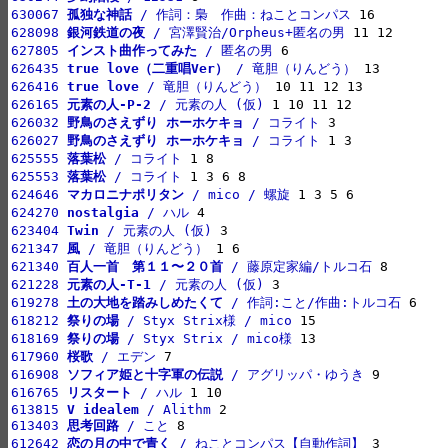
630067 
孤独な神話
 / 作詞：梟　作曲：ねことコンパス
628098 
銀河鉄道の夜
 / 宮澤賢治/Orpheus+匿名の男
627805 
インスト曲作ってみた
 / 匿名の男
626435 
true love（二重唱Ver）
 / 竜胆（りんどう）
626416 
true love
 / 竜胆（りんどう）
626165 
元素の人-P-2
 / 元素の人 (仮)
626032 
野鳥のさえずり ホーホケキョ
 / コライト
626027 
野鳥のさえずり ホーホケキョ
 / コライト
625555 
落葉松
 / コライト
625553 
落葉松
 / コライト
624646 
マカロニナポリタン
 / mico / 螺旋
624270 
nostalgia
 / ハル
623404 
Twin
 / 元素の人 (仮)
621347 
風
 / 竜胆（りんどう）
621340 
百人一首　第１１〜２０首
 / 藤原定家編/トルコ石
621228 
元素の人-T-1
 / 元素の人 (仮)
619278 
土の大地を踏みしめたくて
 / 作詞:こと/作曲:トルコ石
618212 
祭りの場
 / Styx Strix様 / mico
618169 
祭りの場
 / Styx Strix / mico様
617960 
桜歌
 / エデン
616908 
ソフィア姫と十字軍の伝説
 / アグリッパ・ゆうき
616765 
リスタート
 / ハル
613815 
V idealem
 / Alithm
613403 
思考回路
 / こと
612642 
恋の月の中で青く
 / ねことコンパス【自動作詞】