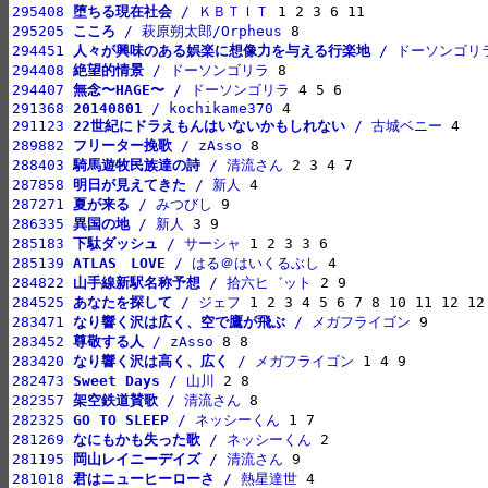
295408 
堕ちる現在社会
 / ＫＢＴＩＴ
295205 
こころ
 / 萩原朔太郎/Orpheus
294451 
人々が興味のある娯楽に想像力を与える行楽地
 / ドーソンゴリ
294408 
絶望的情景
 / ドーソンゴリラ
294407 
無念〜HAGE〜
 / ドーソンゴリラ
291368 
20140801
 / kochikame370
291123 
22世紀にドラえもんはいないかもしれない
 / 古城ベニー
289882 
フリーター挽歌
 / zAsso
288403 
騎馬遊牧民族達の詩
 / 清流さん
287858 
明日が見えてきた
 / 新人
287271 
夏が来る
 / みつびし
286335 
異国の地
 / 新人
285183 
下駄ダッシュ
 / サーシャ
285139 
ATLAS　LOVE
 / はる＠はいくるぶし
284822 
山手線新駅名称予想
 / 拾六ヒ゛ット
284525 
あなたを探して
 / ジェフ
283471 
なり響く沢は広く、空で鷹が飛ぶ
 / メガフライゴン
283452 
尊敬する人
 / zAsso
283420 
なり響く沢は高く、広く
 / メガフライゴン
282473 
Sweet Days
 / 山川
282357 
架空鉄道賛歌
 / 清流さん
282325 
GO TO SLEEP
 / ネッシーくん
281269 
なにもかも失った歌
 / ネッシーくん
281195 
岡山レイニーデイズ
 / 清流さん
281018 
君はニューヒーローさ
 / 熱星達世