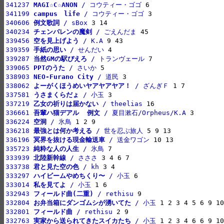
341237 
MAGI☆C☆ANON
 / コウティー・ゴゴ
341199 
campus　life
 / コウティー・ゴゴ
340606 
例文歌詞
 / sBox
340234 
チェンバレンの魔剣
 / ごえんだま
339456 
空を見上げよう
 / K.A
339359 
手紙の思い
 / せんだい
339287 
当然GMの駅ぴえろ
 / トランヴェール
339065 
PPTのうた
 / さいか
338903 
NEO-Furano City
 / 道民
338062 
よーがくほうめいヤアヤアヤア！
 / ざんぎＦ
337581 
うさまくらだょ
 / 小玉
337219 
乙女の祈りは届かない
 / theelias
336661 
吾輩ハ猫デアル  例文
 / 夏目漱石/Orpheus/K.A
336224 
空洞
 / 氷鳥
336218 
最強とは何か考える
 / 世を忍ぶ旅人
336196 
冥界を抜ける現金輸送車
 / 送金ワゴン
335723 
純粋な人の人生
 / 氷鳥
333939 
北陸新幹線
 / さささ
333738 
君と見た空の色
 / kh
333297 
ハイビームやめちくり〜
 / 小玉
333014 
私を見てよ
 / 小玉
332943 
フィールド曲(二重)
 / rethisu
332804 
お弁当箱にダンゴムシが湧いてた
 / 小玉
332801 
フィールド曲
 / rethisu
332763 
実家から送られてきたスイカたち
 / 小玉