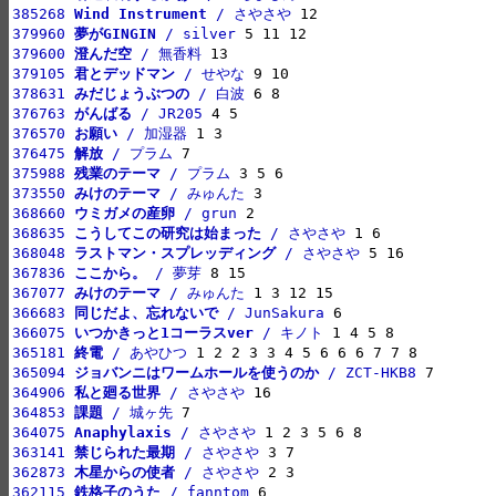
385268 
Wind Instrument
 / さやさや
379960 
夢がGINGIN
 / silver
379600 
澄んだ空
 / 無香料
379105 
君とデッドマン
 / せやな
378631 
みだじょうぶつの
 / 白波
376763 
がんばる
 / JR205
376570 
お願い
 / 加湿器
376475 
解放
 / プラム
375988 
残業のテーマ
 / プラム
373550 
みけのテーマ
 / みゅんた
368660 
ウミガメの産卵
 / grun
368635 
こうしてこの研究は始まった
 / さやさや
368048 
ラストマン・スプレッディング
 / さやさや
367836 
ここから。
 / 夢芽
367077 
みけのテーマ
 / みゅんた
366683 
同じだよ、忘れないで
 / JunSakura
366075 
いつかきっと1コーラスver
 / キノト
365181 
終電
 / あやひつ
365094 
ジョバンニはワームホールを使うのか
 / ZCT-HKB8
364906 
私と廻る世界
 / さやさや
364853 
課題
 / 城ヶ先
364075 
Anaphylaxis
 / さやさや
363141 
禁じられた最期
 / さやさや
362873 
木星からの使者
 / さやさや
362115 
鉄格子のうた
 / fanntom