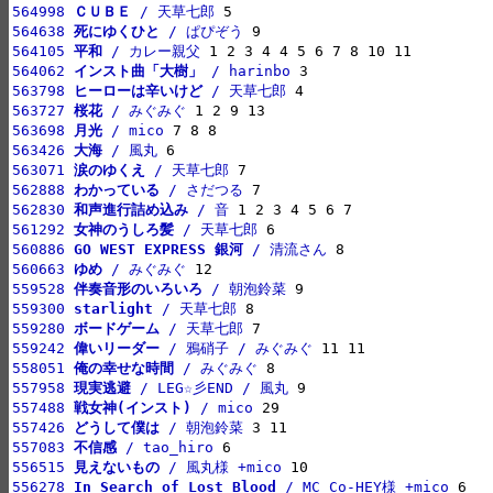
564998 
ＣＵＢＥ
 / 天草七郎
564638 
死にゆくひと
 / ぱぴぞう
564105 
平和
 / カレー親父
564062 
インスト曲「大樹」
 / harinbo
563798 
ヒーローは辛いけど
 / 天草七郎
563727 
桜花
 / みぐみぐ
563698 
月光
 / mico
563426 
大海
 / 風丸
563071 
涙のゆくえ
 / 天草七郎
562888 
わかっている
 / さだつる
562830 
和声進行詰め込み
 / 音
561292 
女神のうしろ髪
 / 天草七郎
560886 
GO WEST EXPRESS 銀河
 / 清流さん
560663 
ゆめ
 / みぐみぐ
559528 
伴奏音形のいろいろ
 / 朝泡鈴菜
559300 
starlight
 / 天草七郎
559280 
ボードゲーム
 / 天草七郎
559242 
偉いリーダー
 / 鴉硝子 / みぐみぐ
558051 
俺の幸せな時間
 / みぐみぐ
557958 
現実逃避
 / LEG☆彡END / 風丸
557488 
戦女神(インスト)
 / mico
557426 
どうして僕は
 / 朝泡鈴菜
557083 
不信感
 / tao_hiro
556515 
見えないもの
 / 風丸様 +mico
556278 
In Search of Lost Blood
 / MC Co-HEY様 +mico