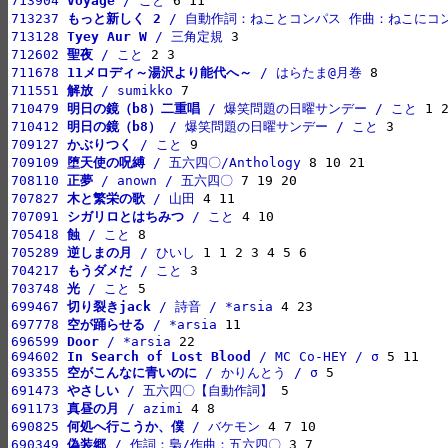
713904 
Voyage
 / こと
713237 
もっと新しく 2
 / 自動作詞：ねことコンパス 作曲：ねこにコ
713128 
Tyey Aur W
 / 三角定規
712602 
聖夜
 / こと
711678 
11メロディ～湯沢より能代へ～
 / はらたま@月巻
711551 
解放
 / sumikko
710479 
明日の鏡（b8）二重唱
 / 爆笑問題の日曜サンデー / こと
710412 
明日の鏡（b8）
 / 爆笑問題の日曜サンデー / こと
709127 
かぶりつく
 / こと
709109 
堕天使の呪縛
 / 五六四〇/Anthology
708110 
正夢
 / anown / 五六四〇
707827 
木と繁栄の歌
 / 山田
707091 
シガリロとはちみつ
 / こと
705418 
蝕
 / こと
705289 
逆しまの月
 / ひいし
704217 
もうダメだ
 / こと
703748 
光
 / こと
699467 
切り裂きjack
 / 詩音 / *arsia
697778 
空が踊らせる
 / *arsia
696599 
Door
 / *arsia
694602 
In Search of Lost Blood
 / MC Co-HEY / σ
693355 
空がこんなに青いのに
 / かりんとう / σ
691473 
やさしい
 / 五六四〇【自動作詞】
691173 
真昼の月
 / azimi
690825 
何処へ行こうか、僕
 / バケモン
690349 
偽装郷
 / 作詞：梟/作曲：五六四〇