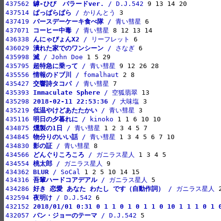
437562 
罅-ひび　バラードver.
 / D.J.542
437514 
ぱっぱらぱら
 / かりんとう
437419 
バースデーケーキ食べ隊
 / 青い彗星
437071 
コーヒー中毒
 / 青い彗星
436338 
んにゃぴょんX2
 / リーフレット
436029 
潰れた家でのワンシーン
 / さなぎ
435998 
滅
 / John Doe
435795 
超特急に乗って
 / 青い彗星
435556 
情報のドブ川
 / fomalhaut
435427 
交響詩タコパ
 / 青い彗星
435393 
Immaculate Sphere
 / 空狐翡翠
435298 
2018-02-11 22:53:36
 / 大味塩
435219 
低温やけどあたたかい
 / 青い彗星
435116 
明日の夕暮れに
 / kinoko
434875 
燻製の1日
 / 青い彗星
434845 
物分りのいい話
 / 青い彗星
434830 
影の証
 / 青い彗星
434566 
どんぐりころころ
 / ガニラス星人
434554 
桃太郎
 / ガニラス星人
434362 
BLUR
 / SoCal
434316 
吾輩ハードコアデアル
 / ガニラス星人
434286 
好き 恋愛 あなた わたし です（自動作詞）
 / ガニラス星人
432594 
夜明け
 / D.J.542
432152 
2018/01/01 0:31 0 1 1 0 1 0 1 1 0 10 1 1 1 0 1 
432057 
バン・ジョーのテーマ
 / D.J.542