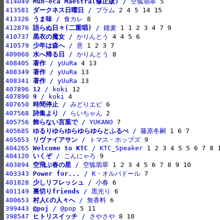
414049 
Mun~eca Maestra(修正版)
 / 空狐翡翠
413581 
ダークネス日曜日
 / プラム
413326 
うま味
 / 食カレ
412876 
語らぬ日々(二重唱)
 / 鐘麦
410737 
黒衣の魔女
 / かりんとう
410579 
少年は森へ
 / 意
409060 
水へ帰る日
 / かりんとう
408405 
著作
 / yUuRa
408349 
著作
 / yUuRa
408341 
著作
 / yUuRa
407896 
12
 / koki
407890 
9
 / koki
407650 
時間停止
 / みどりエビ
407568 
詩集より
 / らいちゃん
405756 
飾らない言葉で
 / YUKANO
405685 
ゆるりゆらゆらゆらゆらとふるべ
 / 藤原冬嗣
405053 
リヴァイアサン
 / トマス・ホッブズ
404265 
Welcome to KTC
 / KTC_Speaker
404120 
いくぞ
 / こんにゃろ
403894 
空飛ぶ春の星
 / 空狐翡翠
403343 
Power for...
 / K・オルバドール
401828 
少しリフレッシュ
 / 小春
401149 
裏切りfriends
 / 黒光り
400653 
村人Cの人々へ
 / 無香料
399443 
@poj
 / @pop
398547 
ヒトリスイッチ
 / さやさや