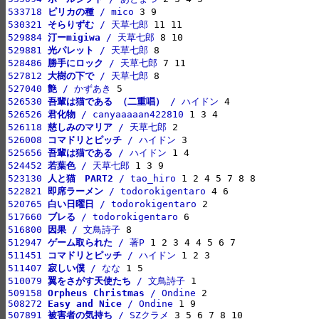
533718 
ピリカの種
 / mico
530321 
そらりずむ
 / 天草七郎
529884 
汀ーmigiwa
 / 天草七郎
529881 
光パレット
 / 天草七郎
528486 
勝手にロック
 / 天草七郎
527812 
大樹の下で
 / 天草七郎
527040 
艶
 / かずあき
526530 
吾輩は猫である （二重唱）
 / ハイドン
526526 
君化物
 / canyaaaaan422810
526118 
慈しみのマリア
 / 天草七郎
526008 
コマドリとピッチ
 / ハイドン
525656 
吾輩は猫である
 / ハイドン
524452 
若葉色
 / 天草七郎
523130 
人と猫　PART2
 / tao_hiro
522821 
即席ラーメン
 / todorokigentaro
520765 
白い日曜日
 / todorokigentaro
517660 
ブレる
 / todorokigentaro
516800 
因果
 / 文鳥詩子
512947 
ゲーム取られた
 / 著P
511451 
コマドリとピッチ
 / ハイドン
511407 
寂しい僕
 / なな
510079 
翼をさがす天使たち
 / 文鳥詩子
509158 
Orpheus Christmas
 / Ondine
508272 
Easy and Nice
 / Ondine
507891 
被害者の気持ち
 / SZクラメ