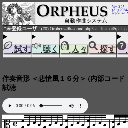
Ver. 3.25
(Aug 2024-
orpheus20
"未登録ユーザ"
(#0) Orpheus-lib-sound.php?cat=instpat&pat=pat
試す
聴く
人々
探す
...
伴奏音形 ＜悲愴風１６分＞ (内部コード：pat
試聴