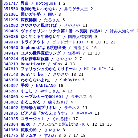
351717 
異曲
 / motogusa
351550 
歌詞が思いつかない
 / 鼻モゲラ大王
351301 
囲いガチ勢
 / 囲い
351295 
深夜徘徊
 / たるさん
351092 
さやさやと風吹けば
 / さやさや
350405 
ヴァイオリン・ソナタ第１番 ヘ長調 作品02
 / 詠み人知らず
350086 
ゆく年くる年来ない年
 / 国際人権規約
349970 
トライアウト
 / ゴッドポート107
349960 
Orpheusによる瞑想音楽
 / 清流さん
349424 
ユメの世界宣伝ソング
 / 無香料
349244 
各駅停車症候群
 / さやさや
348213 
Reactivate
 / sBox
347819 
フォリッシュのからくりドール
 / MC Co-HEY
347143 
Don\'t be.
 / さやさや
346390 
わからないよね。
 / SubBytes
345397 
手袋
 / NANIWANO
345263 
すこし
 / やすしさん
345005 
ケーブルカーでGO!GO!
 / ラモネス
345002 
あるこおる
 / 練りわさび
344692 
初登場万歳ブリギレ
 / ラモネス
342935 
ピアノ曲「おるふぇうす」
 / さやさや
342335 
コラージュⅠ
 / くれるぼ☆
342304 
HERO
 / こんぶねこ＆彩withD・K
341960 
流浪の民
 / さやさや
341775 
笛ラムネ
 / すわわ