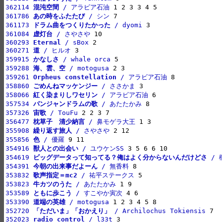
362114 
混沌空間
 / アラビア石油
361786 
あの時をふたたび
 / シン
361173 
ドラム曲をつくりたかった
 / dyomi
361084 
虚灯台
 / さやさや
360293 
Eternal
 / sBox
360271 
道
 / ヒルオ
359915 
かなしさ
 / whale orca
359288 
海、雲、空
 / motogusa
359261 
Orpheus constellation
 / アラビア石油
358860 
ごめんねマッケンジー
 / ささかま
358066 
紅く染まりしワセリン
 / アラビア石油
357534 
パンジャンドラムの歌
 / あたたかみ
357326 
宙歌
 / TouFu
356477 
枕草子　清少納言
 / 鼻モゲラ大王
355908 
繰り返す旅人
 / さやさや
355856 
色
 / 優羅
354916 
獣人との出会い
 / ユウケンSS
354619 
ビッグデータって知ってる？俺はよく分からないんだけどさ
 /
354391 
今朝の出来事だよーん
 / 無香料
353832 
歌声指定＝mc2
 / 祐平ステークス
353823 
牛カツのうた
 / あたたかみ
353589 
ともに歩こう
 / すこやか寅次
353390 
道端の英雄
 / motogusa
352720 
「ただいま」「おかえり」
 / Archilochus Tokiensis
352023 
radio control
 / l33t