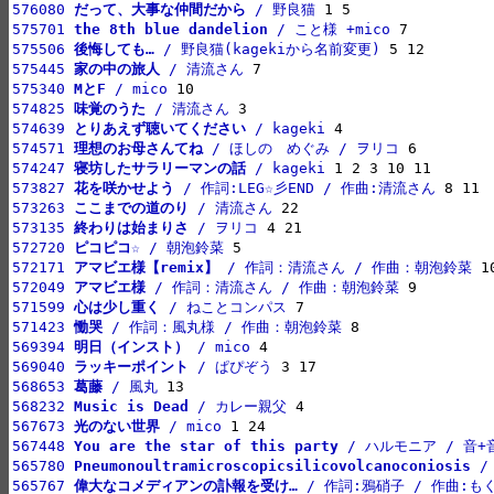
576080 
だって、大事な仲間だから
 / 野良猫
575701 
the 8th blue dandelion
 / こと様 +mico
575506 
後悔しても…
 / 野良猫(kagekiから名前変更)
575445 
家の中の旅人
 / 清流さん
575340 
MとF
 / mico
574825 
味覚のうた
 / 清流さん
574639 
とりあえず聴いてください
 / kageki
574571 
理想のお母さんてね
 / ほしの　めぐみ / ヲリコ
574247 
寝坊したサラリーマンの話
 / kageki
573827 
花を咲かせよう
 / 作詞:LEG☆彡END / 作曲:清流さん
573263 
ここまでの道のり
 / 清流さん
573135 
終わりは始まりさ
 / ヲリコ
572720 
ピコピコ☆
 / 朝泡鈴菜
572171 
アマビエ様【remix】
 / 作詞：清流さん / 作曲：朝泡鈴菜
572049 
アマビエ様
 / 作詞：清流さん / 作曲：朝泡鈴菜
571599 
心は少し重く
 / ねことコンパス
571423 
慟哭
 / 作詞：風丸様 / 作曲：朝泡鈴菜
569394 
明日（インスト）
 / mico
569040 
ラッキーポイント
 / ぱぴぞう
568653 
葛藤
 / 風丸
568232 
Music is Dead
 / カレー親父
567673 
光のない世界
 / mico
567448 
You are the star of this party
 / ハルモニア / 音+
565780 
Pneumonoultramicroscopicsilicovolcanoconiosis
 /
565767 
偉大なコメディアンの訃報を受け…
 / 作詞:鴉硝子 / 作曲:もく