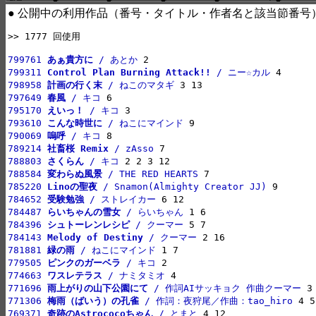
● 公開中の利用作品（番号・タイトル・作者名と該当節番号
>> 1777 回使用

799761 
あぁ貴方に
 / あとか
799311 
Control Plan Burning Attack!!
 / ニー☆カル
798958 
計画の行く末
 / ねこのマタギ
797649 
春風
 / キコ
795170 
えいっ！
 / キコ
793610 
こんな時世に
 / ねこにマインド
790069 
嗚呼
 / キコ
789214 
社畜桜 Remix
 / zAsso
788803 
さくらん
 / キコ
788584 
変わらぬ風景
 / THE RED HEARTS
785220 
Linoの聖夜
 / Snamon(Almighty Creator JJ)
784652 
受験勉強
 / ストレイカー
784487 
らいちゃんの雪女
 / らいちゃん
784396 
シュトーレンレシピ
 / クーマー
784143 
Melody of Destiny
 / クーマー
781881 
緑の雨
 / ねこにマインド
779505 
ピンクのガーベラ
 / キコ
774663 
ワスレテラス
 / ナミタミオ
771696 
雨上がりの山下公園にて
 / 作詞AIサッキョク 作曲クーマー
771306 
梅雨（ばいう）の孔雀
 / 作詞：夜狩尾／作曲：tao_hiro
769371 
奇跡のAstrococoちゃん
 / とまと