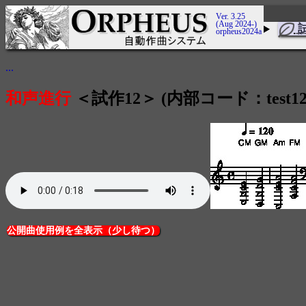
Ver. 3.25
(Aug 2024-)
orpheus2024a
...
和声進行
＜試作12＞ (内部コード：test1
公開曲使用例を全表示（少し待つ）