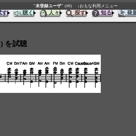
"未登録ユーザ"
(#0)
↓おもな利用メニュー
試す
聴く
人々
探す
知る
発
2) を試聴