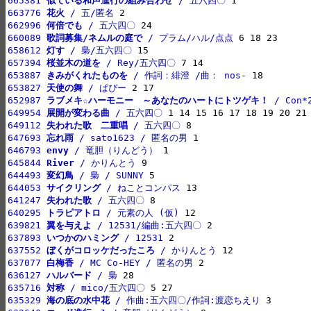
665381 
似ている和声進行の組み合わせ
 / 五六四〇
663776 
花火
 / 五/匿名
662996 
何倍でも
 / 五六四〇
660089 
歌詞募集/ネムルの庭で
 / プラム/ハル/点点
658612 
灯す
 / 梟/五六四〇
657394 
桜並木の道を
 / Rey/五六四〇
653887 
きみがくれたものを
 / 作詞：緋澄 /曲： nos-
653827 
天使の舞
 / ぱぴー
652987 
ラブメキ☆ハーモニー　～あなたのハートにトツゲキ！
 / Con*
649954 
展開が変わる曲
 / 五六四〇
649112 
失われた歌　二重唱
 / 五六四〇
647693 
忘れ雨
 / sato1623 / 匿名の男
646793 
envy
 / 竜胆（りんどう）
645844 
River
 / かりんとう
644493 
変幻鳥
 / 梟 / SUNNY
644053 
サイクリング
 / ねことコンパス
641247 
失われた歌
 / 五六四〇
640295 
トラピアトロ
 / 元素の人 (仮)
639821 
翼を与えよ
 / 12531/編曲:五六四〇
637893 
いつかのハミング
 / 12531
637552 
ぼくがコロッケだったころ
 / かりんとう
637077 
白梅香
 / MC Co-HEY / 匿名の男
636127 
ハルバード
 / 梟
635716 
対称
 / mico/五六四〇
635329 
海の底の水中花
 / 作曲:五六四〇/作詞:渡恋ちえり