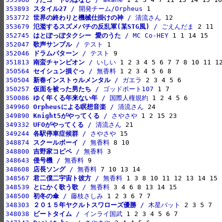
353893 
スタイル27
 / 開発チーム/Orpheus
353772 
世界の終わりと機械仕掛けの神
 / 清流さん
353679 
氾濫するスズメバチの反乱軍(某STG風)
 / ごえんだま
352745 
はとぽっぽタクシー 愛のうた
 / MC Co-HEY
352047 
歌声サンプル
 / テスト
352046 
ドラムパターン
 / テスト
351813 
南蛮チャンピオン
 / いしい
350564 
セイシュン損ぐっ
 / 無香料
350504 
新春インストゥルメンタル
 / ガエラ
350257 
仮面を被った男たち
 / ゴッドポート107
350086 
ゆく年くる年来ない年
 / 国際人権規約
349960 
Orpheusによる瞑想音楽
 / 清流さん
349890 
Knight5がやってくる
 / さやさや
349332 
UFOがやってくる
 / 清流さん
349244 
各駅停車症候群
 / さやさや
348874 
スクールボーイ
 / 無香料
348800 
吉野家コピペ
 / 無香料
348643 
侵号機
 / 無香料
348608 
店長ソング
 / 無香料
348567 
君二僕二宇宙ト彼方
 / 無香料
348539 
とにかく歌う歌
 / 無香料
348500 
初冬の傘
 / 藤枝さしみ
348303 
２０１５年ヤクルトスワローズ優勝
 / 木星バット
348038 
ビートタイム
 / インライ国武