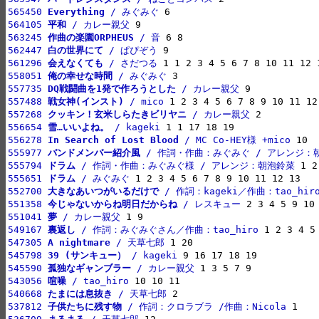
565450 
Everything
 / みぐみぐ
564105 
平和
 / カレー親父
563245 
作曲の楽園ORPHEUS
 / 音
562447 
白の世界にて
 / ぱぴぞう
561296 
会えなくても
 / さだつる
558051 
俺の幸せな時間
 / みぐみぐ
557735 
DQ戦闘曲を1発で作ろうとした
 / カレー親父
557488 
戦女神(インスト)
 / mico
557268 
クッキン！玄米しらたきビリヤニ
 / カレー親父
556654 
雪…いいよね。
 / kageki
556278 
In Search of Lost Blood
 / MC Co-HEY様 +mico
555977 
バンドメンバー紹介風
 / 作詞・作曲：みぐみぐ / アレンジ：
555794 
ドラム
 / 作詞・作曲：みぐみぐ様 / アレンジ：朝泡鈴菜
555651 
ドラム
 / みぐみぐ
552700 
大きなあいつがいるだけで
 / 作詞：kageki／作曲：tao_hir
551358 
今じゃないからね明日だからね
 / レスキュー
551041 
夢
 / カレー親父
549167 
裏返し
 / 作詞：みぐみぐさん／作曲：tao_hiro
547305 
A nightmare
 / 天草七郎
545798 
39 (サンキュー）
 / kageki
545590 
孤独なギャンブラー
 / カレー親父
543056 
喧噪
 / tao_hiro
540668 
たまには息抜き
 / 天草七郎
537812 
子供たちに残す物
 / 作詞：クロラブラ /作曲：Nicola