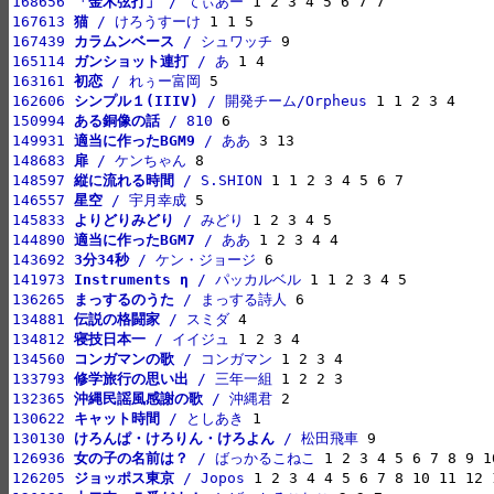
168656 
「金木弦打」
 / てぃあー
167613 
猫
 / けろうすーけ
167439 
カラムンベース
 / シュワッチ
165114 
ガンショット連打
 / あ
163161 
初恋
 / れぅー富岡
162606 
シンプル１(IIIV)
 / 開発チーム/Orpheus
150994 
ある銅像の話
 / 810
149931 
適当に作ったBGM9
 / ああ
148683 
扉
 / ケンちゃん
148597 
縦に流れる時間
 / S.SHION
146557 
星空
 / 宇月幸成
145833 
よりどりみどり
 / みどり
144890 
適当に作ったBGM7
 / ああ
143692 
3分34秒
 / ケン・ジョージ
141973 
Instruments η
 / パッカルベル
136265 
まっするのうた
 / まっする詩人
134881 
伝説の格闘家
 / スミダ
134812 
寝技日本一
 / イイジュ
134560 
コンガマンの歌
 / コンガマン
133793 
修学旅行の思い出
 / 三年一組
132365 
沖縄民謡風感謝の歌
 / 沖縄君
130622 
キャット時間
 / としあき
130130 
けろんぱ・けろりん・けろよん
 / 松田飛車
126936 
女の子の名前は？
 / ばっかるこねこ
126205 
ジョッポス東京
 / Jopos