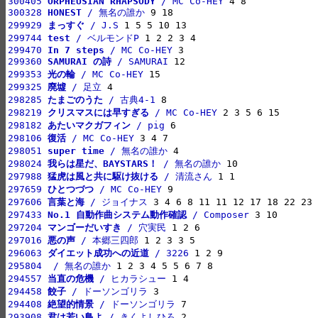
300405 
ORPHEUSIAN RHAPSODY
 / MC Co-HEY
300328 
HONEST
 / 無名の誰か
299929 
まっすぐ
 / J.S
299744 
test
 / ベルモンドP
299470 
In 7 steps
 / MC Co-HEY
299360 
SAMURAI の詩
 / SAMURAI
299353 
光の輪
 / MC Co-HEY
299325 
廃墟
 / 足立
298285 
たまごのうた
 / 古典4-1
298219 
クリスマスには早すぎる
 / MC Co-HEY
298182 
あたいマクガフィン
 / pig
298106 
復活
 / MC Co-HEY
298051 
super time
 / 無名の誰か
298024 
我らは星だ、BAYSTARS！
 / 無名の誰か
297988 
猛虎は風と共に駆け抜ける
 / 清流さん
297659 
ひとつづつ
 / MC Co-HEY
297606 
言葉と海
 / ジョイナス
297433 
No.1 自動作曲システム動作確認
 / Composer
297204 
マンゴーだいすき
 / 穴実民
297016 
悪の声
 / 本郷三四郎
296063 
ダイエット成功への近道
 / 3226
295804 
 / 無名の誰か
294557 
当直の危機
 / ヒカラシュー
294458 
餃子
 / ドーソンゴリラ
294408 
絶望的情景
 / ドーソンゴリラ
293908 
君は若い鳥よ
 / きくよしひろ