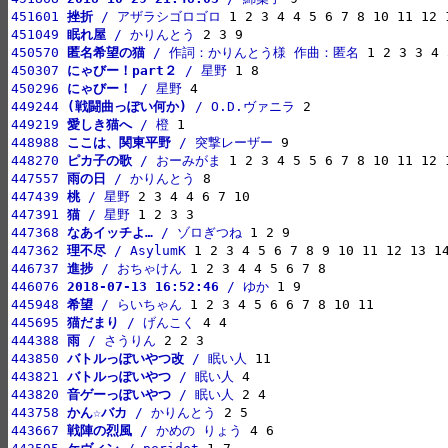
451601 
挫折
 / アザラシゴロゴロ
451049 
眠れ屋
 / かりんとう
450570 
匿名希望の猫
 / 作詞：かりんとう様 作曲：匿名
450307 
にゃびー！part２
 / 星野
450296 
にゃびー！
 / 星野
449244 
(戦闘曲っぽい何か)
 / O.D.ヴァニラ
449219 
愛しき猫へ
 / 橙
448988 
ここは、関東平野
 / 突撃レーザー
448270 
ピカ子の歌
 / おーみがま
447557 
雨の日
 / かりんとう
447439 
桃
 / 星野
447391 
猫
 / 星野
447368 
なあイッチよ…
 / ゾロぎつね
447362 
理不尽
 / AsylumK
446737 
進捗
 / おちゃけん
446076 
2018-07-13 16:52:46
 / ゆか
445948 
希望
 / らいちゃん
445695 
猫だまり
 / げんこく
444388 
雨
 / さうりん
443850 
バトルっぽいやつ改
 / 眠い人
443821 
バトルっぽいやつ
 / 眠い人
443820 
音ゲーっぽいやつ
 / 眠い人
443758 
かん☆バカ
 / かりんとう
443667 
戦陣の烈風
 / かめの りょう