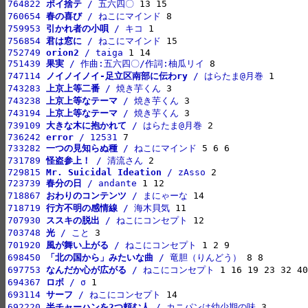
764822 
ポイ捨テ
 / 五六四〇
760654 
春の喜び
 / ねこにマインド
759953 
引かれ者の小唄
 / キコ
756854 
君は窓に
 / ねこにマインド
752749 
orion2
 / taiga
751439 
果実
 / 作曲:五六四〇/作詞:柚瓜リイ
747114 
ノイノイノイ-足立区南部に伝わry
 / はらたま@月巻
743283 
上京上等二番
 / 焼き芋くん
743238 
上京上等なテーマ
 / 焼き芋くん
743194 
上京上等なテーマ
 / 焼き芋くん
739109 
大きな木に抱かれて
 / はらたま@月巻
736242 
error
 / 12531
733282 
一つの見知らぬ種
 / ねこにマインド
731789 
怪盗参上！
 / 清流さん
729815 
Mr. Suicidal Ideation
 / zAsso
723739 
春分の日
 / andante
718867 
おわりのコンテンツ
 / まにゃーな
718719 
行方不明の感情線
 / 海木貝気
707930 
ススキの脱出
 / ねこにコンセプト
703748 
光
 / こと
701920 
風が舞い上がる
 / ねこにコンセプト
698450 
「北の国から」みたいな曲
 / 竜胆（りんどう）
697753 
なんだか心が広がる
 / ねこにコンセプト
694367 
ロボ
 / σ
693114 
サーフ
 / ねこにコンセプト
692220 
半チャーハンを2つ頼む人
 / カニパンは幼少期の味