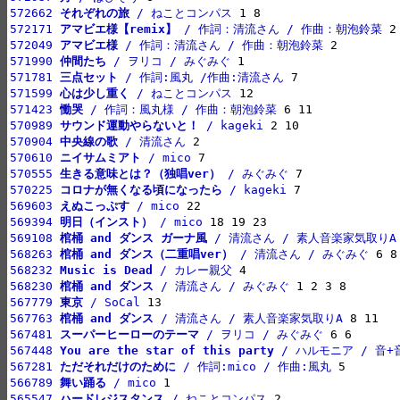
572662 
それぞれの旅
 / ねことコンパス
572171 
アマビエ様【remix】
 / 作詞：清流さん / 作曲：朝泡鈴菜
572049 
アマビエ様
 / 作詞：清流さん / 作曲：朝泡鈴菜
571990 
仲間たち
 / ヲリコ / みぐみぐ
571781 
三点セット
 / 作詞:風丸 /作曲:清流さん
571599 
心は少し重く
 / ねことコンパス
571423 
慟哭
 / 作詞：風丸様 / 作曲：朝泡鈴菜
570989 
サウンド運動やらないと！
 / kageki
570904 
中央線の歌
 / 清流さん
570610 
ニイサムミアト
 / mico
570555 
生きる意味とは？（独唱ver）
 / みぐみぐ
570225 
コロナが無くなる頃になったら
 / kageki
569603 
えぬこっぷす
 / mico
569394 
明日（インスト）
 / mico
569108 
棺桶 and ダンス ガーナ風
 / 清流さん / 素人音楽家気取りA
568263 
棺桶 and ダンス（二重唱ver）
 / 清流さん / みぐみぐ
568232 
Music is Dead
 / カレー親父
568230 
棺桶 and ダンス
 / 清流さん / みぐみぐ
567779 
東京
 / SoCal
567763 
棺桶 and ダンス
 / 清流さん / 素人音楽家気取りA
567481 
スーパーヒーローのテーマ
 / ヲリコ / みぐみぐ
567448 
You are the star of this party
 / ハルモニア / 音+
567281 
ただそれだけのために
 / 作詞:mico / 作曲:風丸
566789 
舞い踊る
 / mico
565547 
ハードレジスタンス
 / ねことコンパス