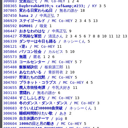
309083 
交差点にて
 / MC Co-HEY
308365 
Daybreak&#039;s caf&amp;#233;
 / KY
307865 
変わる日変わらぬ日
 / 無名の誰か
307450 
hana 2
 / 中馬正弘
306929 
ステイゴールド
 / MC Co-HEY
306592 
BGM001
 / 嗅覚
306447 
おきなわのはな
 / 中馬正弘
306427 
不気味な軍団
 / 清流さん
306339 
ダンサーは今日も踊る
 / ネッシーくん
306121 
↑逆↓
 / MC Co-HEY
305864 
パソコン社会
 / カルピス
305573 
無題
 / 匿名
305518 
コールセンター
 / MC Co-HEY
305488 
飯飯秘訣伝
 / 板前源三郎
305014 
あなたがいる
 / 青折符衣
304897 
野菜たちの沈黙
 / MC Co-HEY
304703 
プラネット・コラプス
 / MC Co-HEY
303655 
廃人市街怪奇譚
 / 牛乳大好き
303133 
雲隠れ
 / 無名の誰か
302484 
すこしふしぎな
 / MC Co-HEY
301868 
冬のダンス・ダンス・ダンス
 / MC Co-HEY
300683 
そういえば300000曲突破
 / ネッシーくん
300656 
睡眠時間削りたい歌
 / あき
300639 
自主休講のテーマ
 / pig
300604 
1000の日と月の動き
 / MC Co-HEY