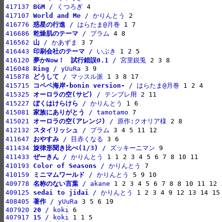
417137 
BGM
 / くつろぎ
417107 
World and Me
 / かりんとう
416776 
惑星の行進
 / はらたま@月巻
416686 
乾燥肌のテーマ
 / プラム
416562 
山
 / かあずま
416443 
印刷会社のテーマ
 / いぶき
416120 
夢かNow！　試行錯誤0.1
 / 宮里鋭兎
416048 
Ring
 / yUuRa
415878 
どうして
 / マッスル派
415715 
コペペ海岸-bonin version-
 / はらたま@月巻
415325 
オーロラの空(サビ)
 / テンプレ用
415227 
ぼくはけらけら
 / かりんとう
415081 
家族にありがとう
 / tamotamo
415021 
オーロラの空(アレンジ)
 / 原作:クオリア様
412132 
スタイリッシュ
 / プラム
411647 
おやすみ
 / 目赤くなる
411434 
旋律形聞き比べ(1/3)
 / ズッキーニマン
411433 
ぜーきん
 / かりんとう
410193 
Color of Seasons
 / かりんとう
410159 
ミニマムワールド
 / かりんとう
409778 
名称のない言葉
 / akane
409125 
sedai to jidai
 / かりんとう
408405 
著作
 / yUuRa
407920 
20
 / koki
407917 
15
 / koki