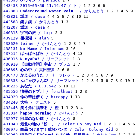
443595 
ケヴィン
 / peridot
443438 
2018-05-30 11:14:47
 / トキ
442883 
Underground water vein　
 / かりんとう
442821 
坂道
 / dasa
442588 
鏡よ鏡
 / かりんとう
442207 
坂道
 / dasa
440315 
宇宙の旅
 / fuji
439129 
相模湖
 / alan
438620 
teinen
 / かりんとう
438131 
No Name
 / Infernum
437514 
ぱっぱらぱら
 / かりんとう
436915 
N-nyaP=3
 / リーフレット
436910 
【自動作詞】宇宙
 / プラム
436695 
心の中
 / 真田聖夛
436478 
かえるのうた
 / リーフレット
436338 
んにゃぴょんX2
 / リーフレット
436225 
あなた
 / D.J.542
435556 
情報のドブ川
 / fomalhaut
434929 
命の華は儚く
 / hiroppy
434240 
大特
 / グェスト
433446 
笑う角に福来る
 / 橙
433034 
happy morning
 / かりんとう
432977 
部屋のない鍵
 / かりんとう
431040 
最北の地の「松　」
 / Color Colony Kid
430975 
白黒つけます！成敗パンダ
 / Color Colony Kid
428962 
特急ワイドビューしなの9号　長野行き
 / めぢあごー