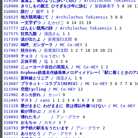
319180 
繋速よ、風のように歩いてゆけ
 / Archilochus Tokiensis
318909 
きりしをの親王 ひそぎを少年に詠む
 / 加賀麻美子
318903 
誰だ
 / 陽平
318525 
地方競馬場にて
 / Archilochus Tokiensis
317858 
一文字ずつ
 / むかけご
317777 
ばんえい競馬の詩
 / Archilochus Tokiensis
317575 
狂気九龍
 / 清流さん
317350 
涙が出たよ
 / 折尾笛臼太郎
317302 
嗚呼、ガンダーラ
 / MC Co-HEY
317067 
枝分かれ
 / 折尾笛臼太郎
316909 
チョコ
 / りゅうせい
316307 
正体不明
 / 塩
315008 
ニューヨーク在住の英国人
 / MC Co-HEY
314689 
Orpheus鉄道名作線発車メロディメドレー(「駅に着くときのア
314631 
新幹線とリニア
 / 清流さん
313687 
プラネット・コラプス(REMIX)
 / MC Co-HEY
313394 
空想Cycling
 / MC Co-HEY
312982 
ネシカ折れ
 / カッパ
312445 
テスト
 / sano
311328 
愛がままに わがままに 君は僕以外傷つけない
 / MC Co-HEY
311038 
船が浮かぶ
 / カモメ
310893 
壊れたモノ　　
 / アン・グラナ
310870 
おもちゃ
 / カモメ
310793 
伊予鉄の駅名をうたいます
 / アン・グラナ
310711 
ありがとう
 / アン・グラナ