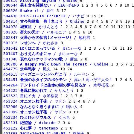
509316 
Altering Rhythm
 / Ondine
508644 
男も女も関係ない
 / LEG☆彡END
506526 
Shake it
 / 麻生
504430 
2019-11-14 17:10:12
 / ハナビ
504314 
古今和歌集　巻十九より
 / Ondine
504078 
城東区
 / かりんとう
503028 
努力の天才
 / ハルモニア
502347 
火星からの伝言(メッセージ)
 / 勉利君
502015 
レオンへ
 / かわさき
501642 
ぼくはこまっている
 / まにゃーな
501407 
おうえんのまにゃ
 / まにゃーな
501348 
哀れなロケットマンの歌
 / 麻生
500700 
A Happy Walk Down The Forest
 / Ondine
454779 
永年戦争
 / 風丸
454615 
ディズニーランドへ行こう
 / ルーベン
454451 
最強の氷タイプのポケモン
 / 高い！高いぞ主人公！
454264 
アンドロイドは生命の樹の夢を見るか
 / 水琴桜花
454225 
冬風に抱かれて
 / かりんとう
453523 
目にイカ
 / 水琴桜花
453324 
オニオン粒子砲
 / ヤドン
452960 
なんとなく思うままに
 / 眠い人
452899 
オニオン粒子砲
 / ヤドン
452234 
ひえひえザウルス
 / くらち
452131 
絶望論
 / dikeido
452122 
心に夢
 / tamotamo
451868 
2018-10-29 21:48:03
 / 綿菓子