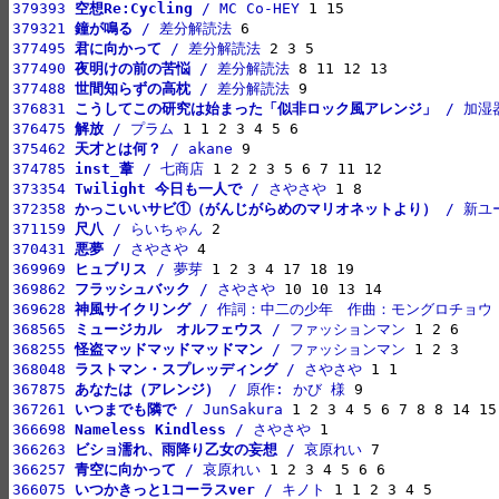
379393 
空想Re:Cycling
 / MC Co-HEY
379321 
鐘が鳴る
 / 差分解読法
377495 
君に向かって
 / 差分解読法
377490 
夜明けの前の苦悩
 / 差分解読法
377488 
世間知らずの高枕
 / 差分解読法
376831 
こうしてこの研究は始まった「似非ロック風アレンジ」
 / 加湿
376475 
解放
 / プラム
375462 
天才とは何？
 / akane
374785 
inst_葦
 / 七商店
373354 
Twilight 今日も一人で
 / さやさや
372358 
かっこいいサビ①（がんじがらめのマリオネットより）
 / 新
371159 
尺八
 / らいちゃん
370431 
悪夢
 / さやさや
369969 
ヒュブリス
 / 夢芽
369862 
フラッシュバック
 / さやさや
369628 
神風サイクリング
 / 作詞：中二の少年　作曲：モングロチョウ
368565 
ミュージカル　オルフェウス
 / ファッションマン
368255 
怪盗マッドマッドマッドマン
 / ファッションマン
368048 
ラストマン・スプレッディング
 / さやさや
367875 
あなたは（アレンジ）
 / 原作: かび 様
367261 
いつまでも隣で
 / JunSakura
366698 
Nameless Kindless
 / さやさや
366263 
ビショ濡れ、雨降り乙女の妄想
 / 哀原れい
366257 
青空に向かって
 / 哀原れい
366075 
いつかきっと1コーラスver
 / キノト