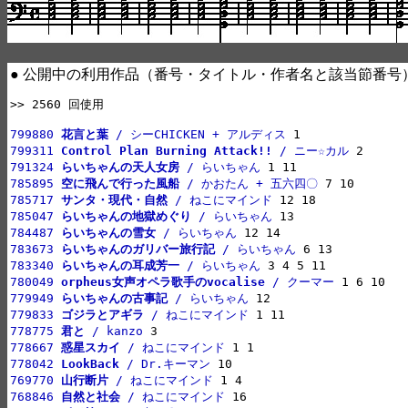
● 公開中の利用作品（番号・タイトル・作者名と該当節番号
>> 2560 回使用

799880 
花言と葉
 / シーCHICKEN + アルディス
799311 
Control Plan Burning Attack!!
 / ニー☆カル
791324 
らいちゃんの天人女房
 / らいちゃん
785895 
空に飛んで行った風船
 / かおたん + 五六四〇
785717 
サンタ・現代・自然
 / ねこにマインド
785047 
らいちゃんの地獄めぐり
 / らいちゃん
784487 
らいちゃんの雪女
 / らいちゃん
783673 
らいちゃんのガリバー旅行記
 / らいちゃん
783340 
らいちゃんの耳成芳一
 / らいちゃん
780049 
orpheus女声オペラ歌手のvocalise
 / クーマー
779949 
らいちゃんの古事記
 / らいちゃん
779833 
ゴジラとアギラ
 / ねこにマインド
778775 
君と
 / kanzo
778667 
惑星スカイ
 / ねこにマインド
778042 
LookBack
 / Dr.キーマン
769770 
山行断片
 / ねこにマインド
768846 
自然と社会
 / ねこにマインド