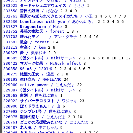
334375 
アイスレイン「ケロ雨」
 / すわわ
333925 
ターキッシュエアウェイズ
 / さささ
333558 
昔日の残照
 / ばなな
332763 
実家から送られてきたスイカたち
 / 小玉
332530 
Loneliness with you
 / あかねいろ。
331827 
Dragonstorm
 / Matz
331752 
幕張の韋駄天
 / forest
331703 
壊れたモノ　　
 / アン・グラナ
331683 
教会
 / forest
331213 
空高く
 / kem
330827 
夢
 / 粟栗和正
330685 
(仮タイトル)
 / mikiサーシャ
330422 
マガーク効果
 / McGurk effect
330358 
SS #3
 / 1301ボ
330275 
絶望の王女
 / 流星
330193 
生ひ立ち
 / NANIWANO
329960 
motive power
 / ごえんだま
329887 
(仮タイトル)
 / mikiサーシャ
329568 
留別
 / 世を忍ぶ旅人
328922 
サイバーテロリスト
 / ワジッキ
328900 
ぼくドラえもん!
 / 山
327093 
テンプレ1号
 / 世を忍ぶ旅人
326975 
龍神の怒り
 / ごえんだま
326761 
どこかの応援歌みたいな
 / ごえんだま
326487 
老人魂
 / 中井しゃん
326245 
あるあついなつのひ
 / かさね。