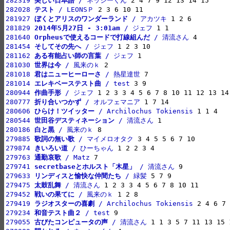
282319 
美しい日本語
 / ネッシーくん
282028 
テスト
 / LEONSＰ
281927 
ぼくとアリスのワンダーランド
 / アカツキ
281829 
2014年5月27日 - 3:01am
 / ジェフ
281640 
Orpheusで使えるコードで打線組んだ
 / 清流さん
281454 
そしてその先へ
 / ジェフ
281162 
ある有能占い師の言葉
 / ジェフ
281030 
世界は今
 / 風来のｋ
281018 
君はニューヒーローさ
 / 熱星達世
281014 
エレキベーステスト曲
 / test
280944 
作曲手形
 / ジェフ
280777 
折り合いつかず
 / オルフェマニア
280606 
ひらけ！ツイッター
 / Archilochus Tokiensis
280544 
世田谷デスティネーション
 / 清流さん
280186 
白と黒
 / 風来のｋ
279885 
歌詞の無い歌
 / マイメロオタク
279874 
きいろい道
 / ひーちゃん
279763 
通勤哀歌
 / Matz
279741 
secretbaseとホルスト「木星」
 / 清流さん
279633 
リンディスと愉快な仲間たち
 / 緑髪
279475 
太鼓乱舞
 / 清流さん
279452 
戦いの果てに
 / 風来のｋ
279419 
ラジオスターの喜劇
 / Archilochus Tokiensis
279234 
和音テスト曲２
 / test
279055 
古びたコンピュータの声
 / 清流さん