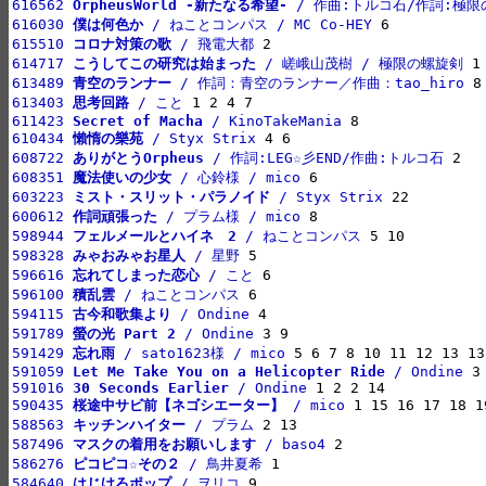
616562 
OrpheusWorld -新たなる希望-
 / 作曲:トルコ石/作詞:極
616030 
僕は何色か
 / ねことコンパス / MC Co-HEY
615510 
コロナ対策の歌
 / 飛電大都
614717 
こうしてこの研究は始まった
 / 嵯峨山茂樹 / 極限の螺旋剣
613489 
青空のランナー
 / 作詞：青空のランナー／作曲：tao_hiro
613403 
思考回路
 / こと
611423 
Secret of Macha
 / KinoTakeMania
610434 
懶惰の樂苑
 / Styx Strix
608722 
ありがとうOrpheus
 / 作詞:LEG☆彡END/作曲:トルコ石
608351 
魔法使いの少女
 / 心鈴様 / mico
603223 
ミスト・スリット・パラノイド
 / Styx Strix
600612 
作詞頑張った
 / プラム様 / mico
598944 
フェルメールとハイネ　2
 / ねことコンパス
598328 
みゃおみゃお星人
 / 星野
596616 
忘れてしまった恋心
 / こと
596100 
積乱雲
 / ねことコンパス
594115 
古今和歌集より
 / Ondine
591789 
螢の光 Part 2
 / Ondine
591429 
忘れ雨
 / sato1623様 / mico
591059 
Let Me Take You on a Helicopter Ride
 / Ondine
591016 
30 Seconds Earlier
 / Ondine
590435 
桜途中サビ前【ネゴシエーター】
 / mico
588563 
キッチンハイター
 / プラム
587496 
マスクの着用をお願いします
 / baso4
586276 
ピコピコ☆その２
 / 鳥井夏希
584640 
はじけろポップ
 / ヲリコ