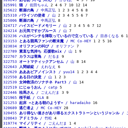
325991 
猫
 / 佐田ちゃん
325622 
断崖の鳥
 / 中馬正弘
325310 
パライソの使者
 / 山
325006 
断崖の鳥
 / 中馬正弘
324717 
ハイスピードメモリー
 / 山
324214 
お元気ですかブルース
 / 山
323236 
ハエがベンチを陣取っているので立っている
 / 目赤くなる
323153 
とある競馬ファンの断末魔
 / MC Co-HEY
323034 
オリファンの叫び
 / オリファン
322789 
素直な気持ち 応援歌mix
 / 山
322767 
カラスは害鳥
 / だるま
322753 
オートマティックアンセム
 / 山
322643 
人間破綻
 / えれなえ
322629 
あああピアノインスト
 / yuu14
322550 
ある日の決意
 / 山
322539 
女神救済のソナチネ Part3
 / 山
322519 
にじゅうおん
 / catp
322446 
桂馬さん
 / ごえんだま
321965 
桜手紙
 / CLA
321253 
起床 −とある朝のようす−
 / haradaiko
320689 
逃亡者よ
 / MC Co-HEY
320455 
あり得ない速さがあり得るエクストラトーンというジャンル
 /
320043 
アドミラル
 / 竹松
319774 
マイノリティ
 / ごえんだま