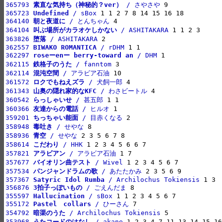
365793 
素直な気持ち（神秘的？ver）
 / さやさや
365723 
Undefined
 / sBox
364140 
朝と夜道に
 / とんちゃん
364104 
叫ぶ場所がカラオケしかない
 / ASHITAKARA
363826 
堕落
 / ASHITAKARA
362557 
BIWAKO ROMANTICA
 / rDHM
362297 
roseーenー berry-toward an
 / DHM
362115 
鉄格子のうた
 / fanntom
362114 
混沌空間
 / アラビア石油
361572 
ロクでもねえズラ
 / 犬飼一郎
361343 
山奥の隠れ家的なKFC
 / わさビートル
360542 
らっしゃいせ
 / 甚五郎
360366 
友達からの電話
 / ヒルオ
359201 
ちっちゃい能面
 / 目赤くなる
358948 
毒吐き
 / せやな
358936 
青空
 / せやな
358614 
こだわり
 / HHK
357821 
アラビアン
 / アラビア石油
357677 
バイオリン曲テスト
 / Wivel
357534 
パンジャンドラムの歌
 / あたたかみ
357367 
Satyric Idol Rumba
 / Archilochus Tokiensis
356876 
3拍子っぽいもの
 / ごえんだま
355597 
Hallucination
 / sBox
355172 
Pastel　collars
 / ひーさん
354792 
暗渠のうた
 / Archilochus Tokiensis
353968 
うたコードのはなし
 / akane