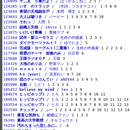
126099 
十二支　５番だよ！
 / ばっかるこねこ
124285 
いすゞのトラック
 / （作詞：ツカダマコト）
123649 
希望の天地細谷戸
 / 末岡　博文
123643 
大人は嘘つき
 / パーピー
123560 
それっ
 / 人間
123201 
組織人失格
 / zAsso
123075 
いけいけ豊橋
 / 豊橋ラブ
122164 
試作・新ユーモラス
 / 生粋の作曲家
122078 
ダイナモーツァルト？
 / ゆでたまご
121240 
完成版・ヨーグルト(二重奏)
 / 生粋の作曲家
117704 
雨雲のテーマ　前奏のみ
 / 日日草
115680 
王様ラジオＯＰ
 / 王様
114326 
大地のめぐみ
 / 野菜マン
113724 
ｍｕｓｃｌｅ
 / YUBI
110990 
Aｓ（your）
 / 哀原れい
106950 
恋のティーけんてい
 / aNOVA4
105996 
自動
 / じどう
105452 
believe my mind
 / teo
104674 
ヒッピホップ3
 / とろ
104656 
ヒッピホップ3
 / とろ
103554 
ヒッピホップ3
 / とろ
102599 
チュッチュ
 / ぷー
94471 
素直な気持ち
 / 嵯峨山ファン
76395 
最高の大学教授
 / オルフォウス
76259 
汚れちまった悲しみに…
 / 