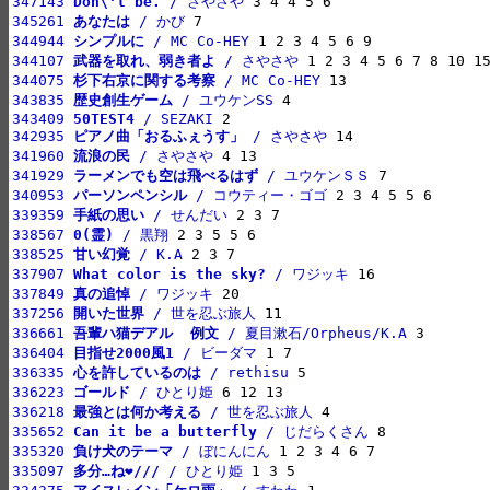
347143 
Don\'t be.
 / さやさや
345261 
あなたは
 / かび
344944 
シンプルに
 / MC Co-HEY
344107 
武器を取れ、弱き者よ
 / さやさや
344075 
杉下右京に関する考察
 / MC Co-HEY
343835 
歴史創生ゲーム
 / ユウケンSS
343409 
50TEST4
 / SEZAKI
342935 
ピアノ曲「おるふぇうす」
 / さやさや
341960 
流浪の民
 / さやさや
341929 
ラーメンでも空は飛べるはず
 / ユウケンＳＳ
340953 
パーソンペンシル
 / コウティー・ゴゴ
339359 
手紙の思い
 / せんだい
338567 
0(霊)
 / 黒翔
338525 
甘い幻覚
 / K.A
337907 
What color is the sky?
 / ワジッキ
337849 
真の追悼
 / ワジッキ
337256 
開いた世界
 / 世を忍ぶ旅人
336661 
吾輩ハ猫デアル  例文
 / 夏目漱石/Orpheus/K.A
336404 
目指せ2000風1
 / ビーダマ
336335 
心を許しているのは
 / rethisu
336223 
ゴールド
 / ひとり姫
336218 
最強とは何か考える
 / 世を忍ぶ旅人
335652 
Can it be a butterfly
 / じだらくさん
335320 
負け犬のテーマ
 / ぼにんにん
335097 
多分…ね❤///
 / ひとり姫