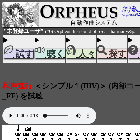
Ver. 3.25
(Aug 2024-
orpheus20
"未登録ユーザ"
(#0) Orpheus-lib-sound.php?cat=harmony&pat=
試す
聴く
人々
探す
...
和声進行
＜シンプル１(IIIV)＞ (内部コード
_FF) を試聴