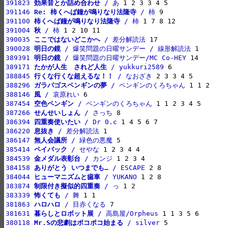
391823 
効果音とか詰め合わせ
 / あ
391146 
Re: 柿くへば鐘が鳴りなり法隆寺
 / 柿
391100 
柿くへば鐘が鳴りなり法隆寺
 / 柿
391004 
秋
 / 柿
390035 
ここではないどこかへ
 / 差分解読法
390028 
明日の鏡
 / 爆笑問題の日曜サンデー / 線形解読法
389391 
明日の鏡
 / 爆笑問題の日曜サンデー/MC Co-HEY
389171 
たかが人生　されど人生
 / yukkuri2589
388845 
行くな行くな超えるな！！
 / なおざき
388296 
ガラパゴスペンギンの夢
 / ペンギンのくろちゃん
388146 
風
 / 哀原れい
387454 
空色ペンギン
 / ペンギンのくろちゃん
387266 
せんせいしょん
 / さっち
386394 
四重奏使いたい
 / Dr 0.c
386220 
息抜き
 / 差分解読法
386147 
無人会議所
 / 緑色の悪魔
385414 
ペイバック
 / せやな
384539 
金メダル表彰台
 / カンジ
384158 
ありがとう いつまでも…
 / ESCAPE
384044 
ヒューマニズムと歯車
 / YUKANO
383874 
制限付き擬似的四重奏
 / っ
383339 
怖くても
 / 舞
381863 
ハロハロ
 / 目赤くなる
381631 
暮らしとロボット展
 / 高島屋/Orpheus
380118 
Mr.Sの悲劇はポコポコ始まる
 / silver