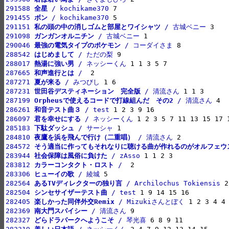
291588 
全星
 / kochikame370
291455 
ボン
 / kochikame370
291151 
私の頭の中の消しゴムと部屋とワイシャツ
 / 古城ベニー
291098 
ガンガンオルニチン
 / 古城ベニー
290046 
最強の電気タイプのポケモン
 / コーダイさま
288542 
はじめまして
 / ただの梨
288017 
熱湯に強い男
 / ネッシーくん
287665 
和声進行とは
 / 
287271 
夏が来る
 / みつびし
287231 
世田谷デスティネーション　完全版
 / 清流さん
287199 
Orpheusで使えるコードで打線組んだ　その2
 / 清流さん
286261 
和音テスト曲３
 / test
286097 
君を幸せにする
 / ネッシーくん
285183 
下駄ダッシュ
 / サーシャ
284810 
夜鷹を浜を飛んで行け（二重唱）
 / 清流さん
284572 
そう適当に作ってもそれなりに聴ける曲が作れるのがオルフェウ
283944 
社会保障は風俗に負けた
 / zAsso
283812 
カラーコンタクト・ロスト
 / 
283306 
ヒューイの歌
 / 綾城
282564 
あるTVディレクターの独り言
 / Archilochus Tokiensis
282504 
シンセサイザーテスト曲
 / test
282405 
楽しかった同伴外交Remix
 / Mizukiさんとぼく
282369 
南大門スパイシー
 / 清流さん
282327 
どらドラパークへようこそ
 / 琴光喜