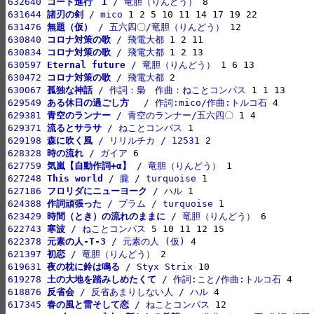
632640 
コード進行　1
 / 竜胆（りんどう）
631644 
諸刃の剣
 / mico
631476 
無題（仮）
 / 五六四〇/竜胆（りんどう）
630840 
コロナ対策の歌
 / 飛電大都
630834 
コロナ対策の歌
 / 飛電大都
630597 
Eternal future
 / 竜胆（りんどう）
630472 
コロナ対策の歌
 / 飛電大都
630067 
孤独な神話
 / 作詞：梟　作曲：ねことコンパス
629549 
ある休日の過ごし方　
 / 作詞:mico/作曲:トルコ石
629381 
青空のランナー
 / 青空のランナー/五六四〇
629371 
流るとサラサ
 / ねことコンパス
629198 
森に吹く風
 / リリルチカ / 12531
628328 
時の流れ
 / ガイア
627759 
気嵐【自動作詞+α】
 / 竜胆（りんどう）
627248 
This world
 / 朧 / turquoise
627186 
フロリダにニューヨーク
 / ハル
624388 
作詞頑張った
 / プラム / turquoise
623429 
時間（とき）の流れのままに
 / 竜胆（りんどう）
622743 
寒波
 / ねことコンパス
622378 
元素の人-T-3
 / 元素の人 (仮)
621397 
初恋
 / 竜胆（りんどう）
619631 
夜の枕に鈴は鳴る
 / Styx Strix
619278 
土の大地を踏みしめたくて
 / 作詞:こと/作曲:トルコ石
618876 
反省会
 / 反省あまりしない人 / ハル
617345 
春の風と雷そして恋
 / ねことコンパス