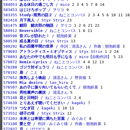
584053 
ある休日の過ごし方
 / mico
583453 
はじけろポップ
 / ヲリコ
583355 
Study-雨男の話２
 / ねことコンパス
582410 
月下美人
 / Styx Strix
581475 
鯖田　鯖次郎の物語
 / ヲリコ
580912 
Reversible
 / ねことコンパス
580590 
音ズレが訪れた！
 / 朝泡鈴菜
580539 
或る夏の日
 / Styx Strix
580292 
私の四畳半間の世界
 / 作詞：清流さん / 作曲：朝泡鈴菜
579693 
アトランティス＝ミオゾティス
 / Styx Strix
578893 
あなたの中でも明日も手になる
 / mico【自動作詞】
578872 
Remix-Lyrics
 / ねことコンパス
578288 
ゴジラ対ギュラリ
 / ねことコンパス
578192 
扉
 / こと
577652 
換気しよう喚起
 / 清流さん / 野良猫
576999 
Mia deziro
 / tao_hiro
576507 
あの子に振り向いてもらいたくて
 / 朝泡鈴菜
576266 
男性裏声の裏技
 / 清流さん
575148 
花と日時計
 / ねことコンパス
574639 
とりあえず聴いてください
 / kageki
573719 
つなぎ目
 / kageki
573552 
硝子の塔
 / Styx Strix
573203 
未来とは希望に満ちた言葉
 / みぐみぐ
573100 
愛と空
 / 作詞：みぐみぐ様 / 作曲：朝泡鈴菜
572937 
月
 / ぱぴぞう