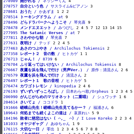
278989 
開かれる
 / ネッシーくん
278757 
自分という色
 / サスライム&ピアノン
278681 
おうた
 / かあずま
278514 
トーキングドラム
 / at
278496 
どらドラパークへようこそ
 / 琴光喜
278478 
メンドエヌエット
 / みつびし
277995 
The Satanic Verses
 / at
277811 
さわやかな朝
 / 琴光喜
277631 
夜明け
 / テッド
277463 
あさのつぶやき
 / Archilochus Tokiensis
277358 
レポート２　音の数
 / ヒトカゲ
276713 
じゃん！
 / 8739
276704 
ふり返ってはいけない
 / Archilochus Tokiensis
276667 
夜鷹を浜を飛んで行け（男声Ver.）
 / 原作：清流さん
276579 
夜鷹を浜を飛んで行け
 / 清流さん
276497 
レポート１　歌の音程
 / ヒトカゲ
276474 
カワゴトレモン
 / kinopedia
276193 
ずいずいずっころばし
 / 日本わらべ歌/Orpheus
206990 
がんじがらめのマリオネット（二重唱）
 / シュワッチ
204614 
さいてょ
 / ココドラ
191666 
嵯峨山先生！嵯峨山先生見てるかー？
 / 福浦さん
189643 
何処までも続くよこの道は
 / 哀原れい
184196 
敗者に慈悲はない ( ⌒,_ゝ⌒)
 / I Love Koreko
181033 
オヤジギャグ
 / あゆちゃん
176115 
大切な一日
 / 零出