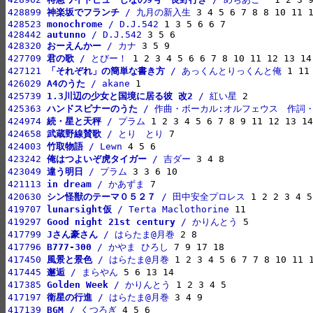
428899 
神楽坂でフランチ
 / 九月の新入生
428523 
monochrome
 / D.J.542
428442 
autunno
 / D.J.542
428320 
おーえんかー
 / カナ
427709 
君の歌
 / とびー！
427121 
「それぞれ」の簡単な書き方
 / あっくんとりっくんと俺
426029 
A4のうた
 / akane
425739 
1.3川辺の少女と国境に居る彼 改2
 / 紅い星
425363 
ハンドスピナーのうた
 / 作曲・ボーカル:オルフェウス　作詞・
424974 
続・星と天秤
 / プラム
424658 
武蔵野線賛歌
 / とり　とり
424003 
竹取物語
 / Lewn
423242 
俺はつよいぞ虎タイガー
 / 吉ダー
423049 
違う明日
 / プラム
421113 
in dream
 / かあずま
420630 
シン怪獣のテーマ０５２７
 / 田中安全プロレス
419707 
lunarsight仮
 / Terta Maclothorine
419297 
Good night 21st century
 / かりんとう
417799 
Jさん豪さん
 / はらたま@月巻
417796 
B777-300
 / かやま ひろし
417450 
風景と景色
 / はらたま@月巻
417445 
邂逅
 / まらやん
417385 
Golden Week
 / かりんとう
417197 
衛星の行進
 / はらたま@月巻
417139 
BGM
 / くつろぎ