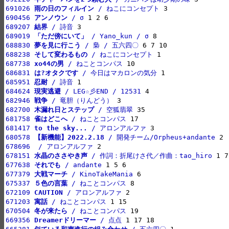
691026 
雨の日のフィルイン
 / ねこにコンセプト
690456 
アンノウン
 / σ
689207 
結界
 / 詩音
689019 
「ただ傍にいて」
 / Yano_kun / σ
688830 
夢を見に行こう
 / 梟 / 五六四〇
688238 
そして変わるもの
 / ねこにコンセプト
687738 
xo44の男
 / ねことコンパス
686831 
は?オタクです
 / 今日はマカロンの気分
685951 
忍耐
 / 詩音
684624 
現実逃避
 / LEG☆彡END / 12531
682946 
戦争
 / 竜胆（りんどう）
682700 
木漏れ日とステップ
 / 空狐翡翠
681758 
雀はどこへ
 / ねことコンパス
681417 
to the sky...
 / アロンアルファ
680578 
【新機能】2022.2.18
 / 開発チーム/Orpheus+andante
678696 
 / アロンアルファ
678151 
水晶のささやき声
 / 作詞：折尾けさ代／作曲：tao_hiro
677638 
それでも
 / andante
677379 
大戦マーチ
 / KinoTakeMania
675337 
５色の言葉
 / ねことコンパス
672109 
CAUTION
 / アロンアルファ
671203 
寓話
 / ねことコンパス
670504 
冬が来たら
 / ねことコンパス
669356 
Dreamerドリーマー
 / 点点