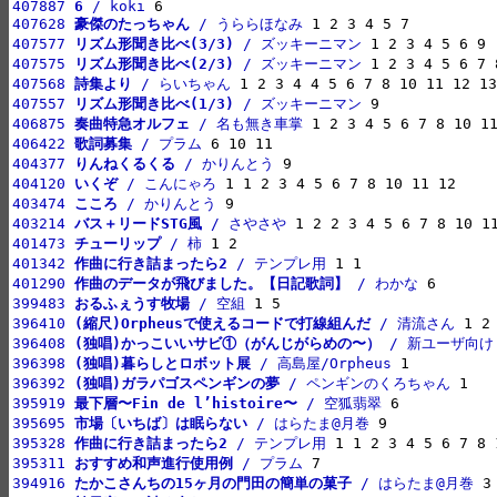
407887 
6
 / koki
407628 
豪傑のたっちゃん
 / うららほなみ
407577 
リズム形聞き比べ(3/3)
 / ズッキーニマン
407575 
リズム形聞き比べ(2/3)
 / ズッキーニマン
407568 
詩集より
 / らいちゃん
407557 
リズム形聞き比べ(1/3)
 / ズッキーニマン
406875 
奏曲特急オルフェ
 / 名も無き車掌
406422 
歌詞募集
 / プラム
404377 
りんねくるくる
 / かりんとう
404120 
いくぞ
 / こんにゃろ
403474 
こころ
 / かりんとう
403214 
バス＋リードSTG風
 / さやさや
401473 
チューリップ
 / 柿
401342 
作曲に行き詰まったら2
 / テンプレ用
401290 
作曲のデータが飛びました。【日記歌詞】
 / わかな
399483 
おるふぇうす牧場
 / 空組
396410 
(縮尺)Orpheusで使えるコードで打線組んだ
 / 清流さん
396408 
(独唱)かっこいいサビ①（がんじがらめの〜）
 / 新ユーザ向け
396398 
(独唱)暮らしとロボット展
 / 高島屋/Orpheus
396392 
(独唱)ガラパゴスペンギンの夢
 / ペンギンのくろちゃん
395919 
最下層〜Fin de l’histoire〜
 / 空狐翡翠
395695 
市場〔いちば〕は眠らない
 / はらたま@月巻
395328 
作曲に行き詰まったら2
 / テンプレ用
395311 
おすすめ和声進行使用例
 / プラム
394916 
たかこさんちの15ヶ月の門田の簡単の菓子
 / はらたま@月巻