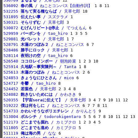
536709 
まるまる
 / 天草七郎
536092 
春の風
 / ねことコンパス【自動作詞】
532255 
落ちて実る種ならば
 / 天草七郎
531895 
伝えたい事
 / スズクラメ
530321 
そらりずむ
 / 天草七郎
530072 
むげんリピート@停止
 / てつえもん
529959 
バーボンを
 / tao_hiro
529881 
光パレット
 / 天草七郎
528791 
木蓮のつぼみ２
 / ねことコンパス
528486 
勝手にロック
 / 天草七郎
528114 
夜明けの空
 / tao_hiro
526540 
ココロレインボー
 / 朝泡鈴菜
525914 
久地駅～事実陳列～
 / Tanta
525613 
木蓮のつぼみ
 / ねことコンパス
524853 
きょうなにひとさん
 / mico
524717 
冬鬱
 / tao_hiro
524452 
若葉色
 / 天草七郎
524082 
飽きないためには
 / かわさき
520355 
【宇宙soraに伝えて】
 / 天草七郎
519222 
僕は何をしに
 / ねことコンパス
514733 
かわいそうなポリエチレン
 / かりんとう
513004 
ボルシチ
 / todorokigentaro
512173 
どこまでも掘れ
 / カミブクロ
511805 
どこまでも進め
 / カミブクロ
511119 
俺は海の男
 / なな