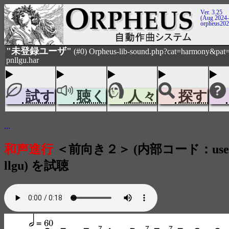
Ver. 3.25
(Aug 2024-
orpheus20
"未登録ユーザ"
(#0) Orpheus-lib-sound.php?cat=harmony&pat=
pnllgu.har
試す
聴く
人々
探す
...
和声進行
＜前向き２＞ (内部コード：user_
llgu) を試聴