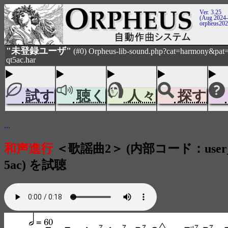
Ver. 3.25
(Aug 2024-
orpheus20
"未登録ユーザ"
(#0) Orpheus-lib-sound.php?cat=harmony&pat=
qt5ac.har
試す
聴く
人々
探す
...
和声進行
＜歌謡曲2＞ (内部コード：user_h
5ac) を試聴