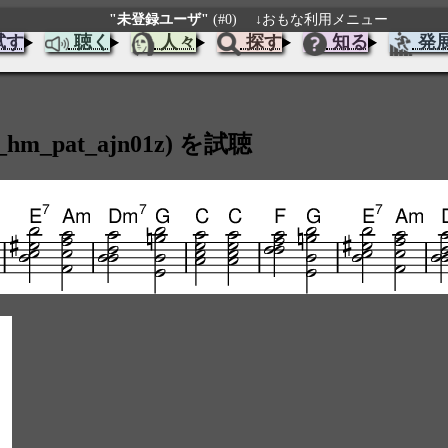
"未登録ユーザ"
(#0)
↓おもな利用メニュー
試す
聴く
人々
探す
知る
発
m_pat_ajn01z) を試聴
）