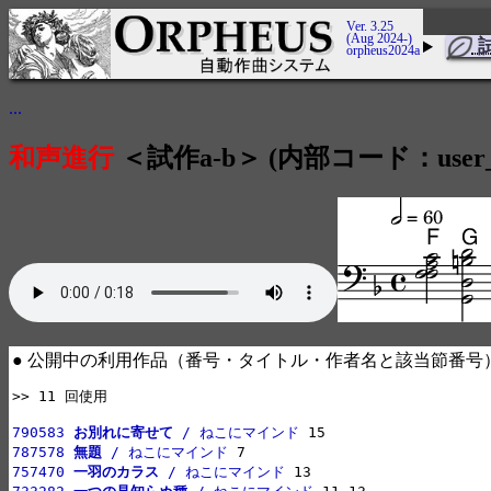
Ver. 3.25
(Aug 2024-)
orpheus2024a
...
和声進行
＜試作a-b＞ (内部コード：user_h
● 公開中の利用作品（番号・タイトル・作者名と該当節番号
>> 11 回使用

790583 
お別れに寄せて
 / ねこにマインド
787578 
無題
 / ねこにマインド
757470 
一羽のカラス
 / ねこにマインド