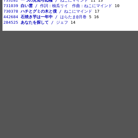
733282 
一つの見知らぬ種
 / ねこにマインド
731039 
白い雲
 / 作詞：柚瓜リイ　作曲：ねこにマインド
730378 
ハチとグミの木と僕
 / ねこにマインド
442684 
石焼き芋は一年中
 / はらたま@月巻
284525 
あなたを探して
 / ジェフ
 14