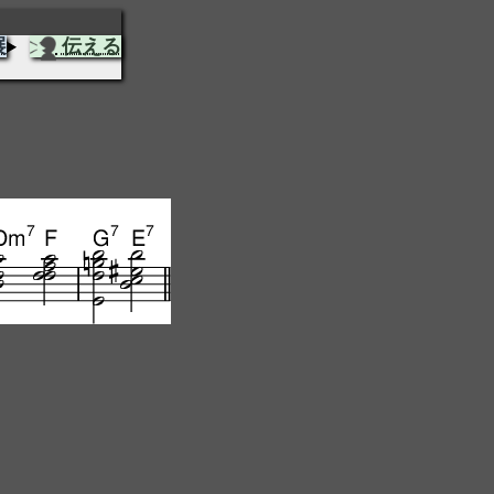
展
伝える